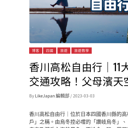
博客
四國
旅遊
旅遊教學
香川高松自由行｜11
交通攻略！父母濱天
By
LikeJapan 編輯部
/
2023-03-03
香川高松自由行｜位於日本四國香川縣的高
戶」之稱。由烏冬控必嚐的「讚岐烏冬」、「