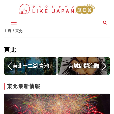
Skip
to
content
Primary
Menu
主頁
東北
東北
鐵
東北十二湖 青池
宮城即開海膽
東北最新情報