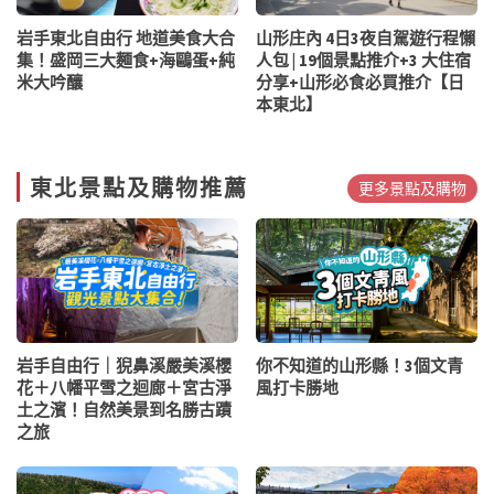
岩手東北自由行 地道美食大合
山形庄內 4日3夜自駕遊行程懶
集！盛岡三大麵食+海鷗蛋+純
人包 | 19個景點推介+3 大住宿
米大吟釀
分享+山形必食必買推介【日
本東北】
東北景點及購物推薦
更多景點及購物
岩手自由行｜猊鼻溪嚴美溪櫻
你不知道的山形縣！3個文青
花＋八幡平雪之迴廊＋宮古淨
風打卡勝地
土之濱！自然美景到名勝古蹟
之旅