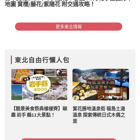
地圖 賞櫻/藤花/紫陽花 附交通攻略！
更多東北情報
東北自由行懶人包
【靚景美食祭典樣樣齊】睇
賞花勝地溫泉街 福島土湯
盡 岩手 縣11大景點！
溫泉 探索傳統日式木偶之
里