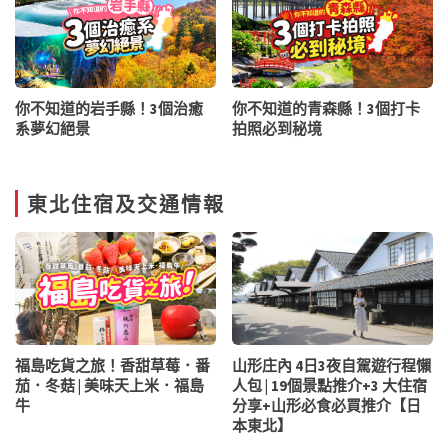
你不知道的岩手縣！3個治癒
你不知道的青森縣！3個打卡
系夢幻絕景
拍照必到秘境
東北住宿及交通情報
福島吃貨之旅！香甜草莓．番
山形庄內 4日3夜自駕遊行程懶
茄．冬菇 | 美味天上米．福島
人包 | 19個景點推介+3 大住宿
牛
分享+山形必食必買推介【日
本東北】