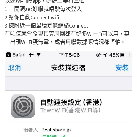
以連Wi-Fi嘅app，好處主要有三個：
1.一開頭set好曬就唔駛每次登入
2.幫你自動Connect wifi
3.揀附近一個最穩定嘅網絡Connect
有咗佢就會發現其實周圍都有好多Wi－Fi可以用，萬
一出現Wi-Fi蛋無電，或者用曬數據嘅情況都唔怕。