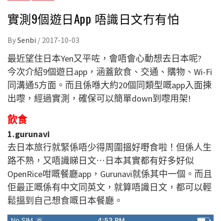
實測9個遊日App 唔識日文冇有怕
By
Senbi
/
2017-10-03
最近望住日本Yen又平咗，會唔會心動想去日本呢?
今次介紹9個遊日app，涵蓋飲食、交通、購物、Wi-Fi
同溝通5方面。而且係喺大約20個同類型嘅app入面揀
出嚟，經過實測，確保可以簡單down到嚟用架!
飲食
1.gurunavi
去日本旅行就緊係唔少得周圍搵好嘢食啦！但係人生
路不熟，又唔識睇日文⋯日本其實都有好多好似
OpenRice咁嘅餐廳app，Gurunavi就係其中一個。而且
佢最正嘅係有中文同英文，就算唔識日文，都可以輕
鬆搵到自己想食嘅日本餐廳。