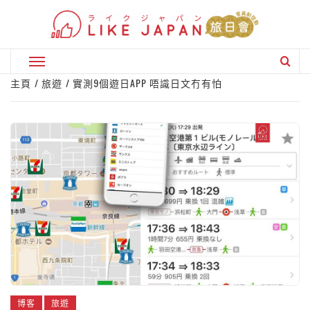
Skip
to
content
Primary
Menu
主頁
旅遊
實測9個遊日APP 唔識日文冇有怕
博客
旅遊