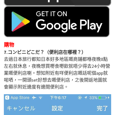
購物
7.コンビニどこだ？（便利店在哪裡？）
去過日本旅行都知日本好多地區嘅商鋪都喺夜晚8點
左右就休息，夜晚想買嘢食嘢飲就唔少得去24小時營
業嘅便利店喇。想知附近有咩便利店嘅話呢個app就
啱哂，一開頭set好想去嘅便利店，之後開返地圖就
會顯示附近邊度有邊間便利店。