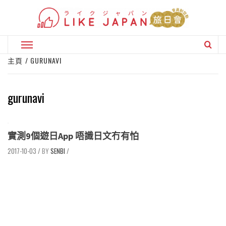
Skip
to
content
Primary
Menu
主頁
GURUNAVI
gurunavi
實測9個遊日App 唔識日文冇有怕
2017-10-03
/
SENBI
/