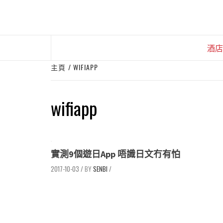
Skip
to
content
酒店
主頁
WIFIAPP
wifiapp
實測9個遊日App 唔識日文冇有怕
2017-10-03
/
SENBI
/