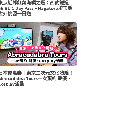
東京近郊紅葉滿喫之選：西武鐵道
SEIBU 1 Day Pass + Nagatoro埼玉縣
世外桃源一日遊
日本優惠券｜東京二次元文化體驗！
Abracadabra Tours一次預約 聲優、
Cosplay活動