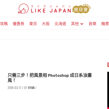
攻略
優惠券
東京
大阪
北海道
其他
音樂
機票
只需三步！把風景相 Photoshop 成日系油畫
風！
2016-03-17
/
RYAN
/