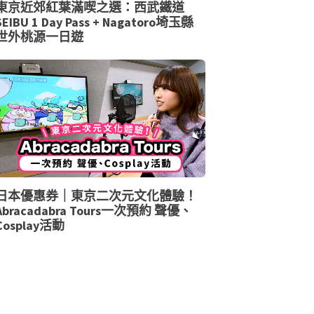
東京近郊紅葉滿喫之選：西武鐵道
SEIBU 1 Day Pass + Nagatoro埼玉縣
世外桃源一日遊
日本優惠券｜東京二次元文化體驗！
Abracadabra Tours一次預約 聲優、
Cosplay活動