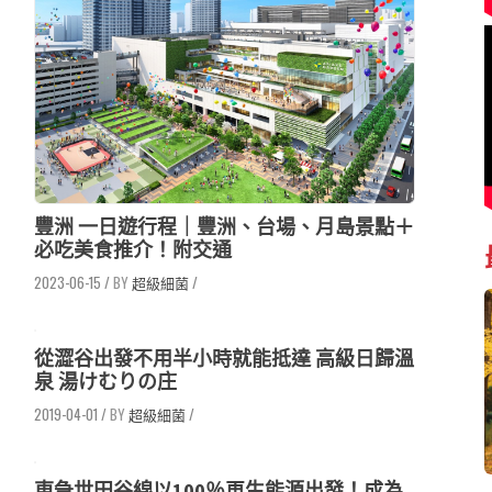
豐洲 一日遊行程｜豐洲、台場、月島景點＋
必吃美食推介！附交通
2023-06-15
/
超級細菌
/
從澀谷出發不用半小時就能抵達 高級日歸溫
泉 湯けむりの庄
2019-04-01
/
超級細菌
/
東急世田谷線以100％再生能源出發！成為