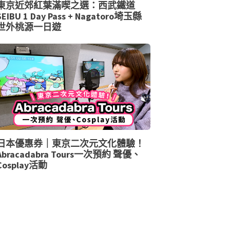
東京近郊紅葉滿喫之選：西武鐵道
SEIBU 1 Day Pass + Nagatoro埼玉縣
世外桃源一日遊
日本優惠券｜東京二次元文化體驗！
Abracadabra Tours一次預約 聲優、
Cosplay活動