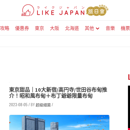
攻略
優惠券
東京
大阪
北海道
其他
音樂
機票
東京甜品｜10大新宿/高円寺/世田谷布甸推
介！昭和風布甸＋布丁爺爺限量布甸
2023-08-05
/
超級細菌
/