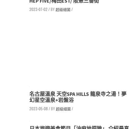
HEP FIVE/梅田EST/ 阪急三番街
2023-07-02
/
超級細菌
/
名古屋溫泉 天空SPA HILLS 龍泉寺之湯！夢
幻星空溫泉+岩盤浴
2023-05-08
/
超級細菌
/
日本旅遊美食節目「油麻地探險」 介紹最真