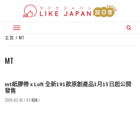
Skip
to
content
Primary
Menu
主頁
MT
MT
mt紙膠帶 x Loft 全新191款原創產品3月15日起公開
發售
2019-02-16
/
REN
/