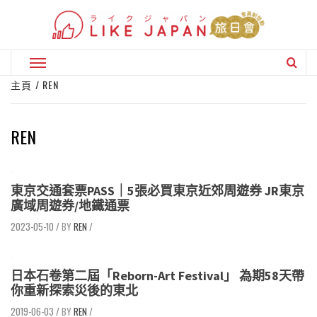
Skip
to
content
Primary
Menu
主頁
REN
REN
東京交通套票PASS｜5張必買東京近郊周遊券 JR東京
廣域周遊券/地鐵通票
2023-05-10
/
REN
/
日本石卷第二屆「Reborn-Art Festival」 為期58天帶
你重新探索災後的東北
2019-06-03
/
REN
/