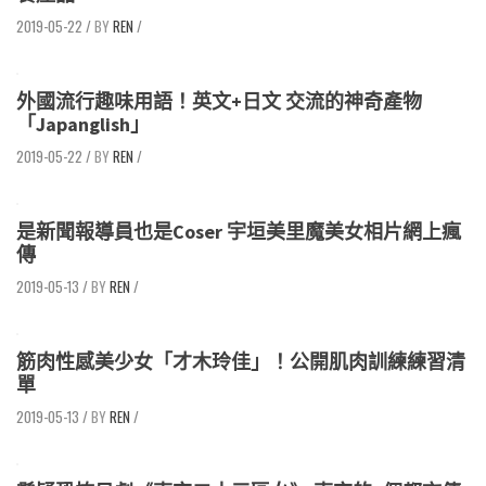
2019-05-22
/
REN
/
外國流行趣味用語！英文+日文 交流的神奇產物
「Japanglish」
2019-05-22
/
REN
/
是新聞報導員也是Coser 宇垣美里魔美女相片網上瘋
傳
2019-05-13
/
REN
/
筋肉性感美少女「才木玲佳」！公開肌肉訓練練習清
單
2019-05-13
/
REN
/