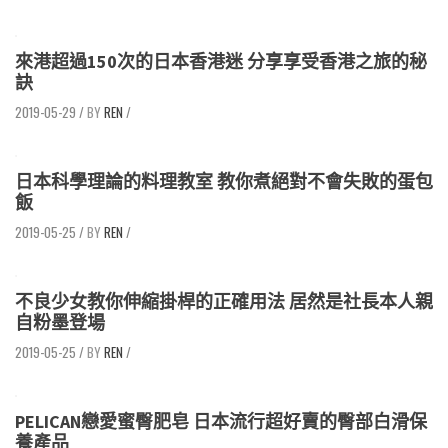
來港超過150次的日本香港迷 分享享受香港之旅的秘
訣
2019-05-29
/
REN
/
日本科學理論的料理教室 教你煮絕對不會失敗的蛋包
飯
2019-05-25
/
REN
/
不良少女教你伸縮掛桿的正確用法 居然是社長本人親
自粉墨登場
2019-05-25
/
REN
/
PELICAN戀愛蜜臀肥皂 日本流行超好賣的臀部白滑保
養產品