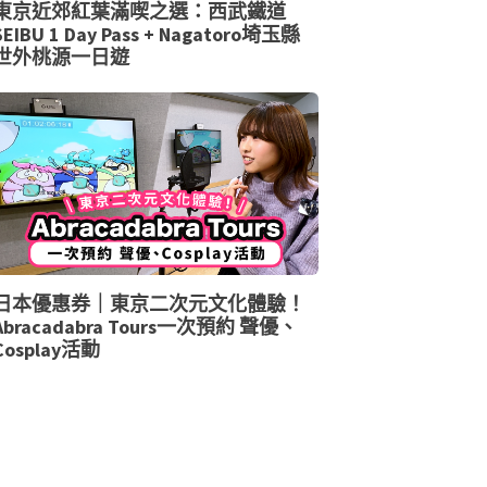
東京近郊紅葉滿喫之選：西武鐵道
SEIBU 1 Day Pass + Nagatoro埼玉縣
世外桃源一日遊
日本優惠券｜東京二次元文化體驗！
Abracadabra Tours一次預約 聲優、
Cosplay活動