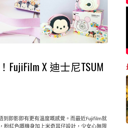
jiFilm X 迪士尼TSUM
到即影即有更有溫度嘅感覺。而最近Fujifilm就
amera，粉紅色嘅機身加上米奇耳仔設計，少女心無限