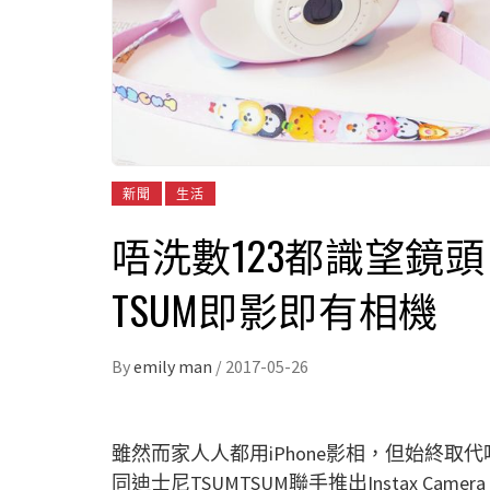
新聞
生活
唔洗數123都識望鏡頭！Fu
TSUM即影即有相機
By
emily man
/
2017-05-26
雖然而家人人都用iPhone影相，但始終取代唔
同迪士尼TSUMTSUM聯手推出Instax C