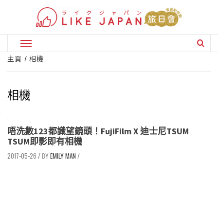
Skip
to
content
Primary
Menu
主頁
相機
相機
唔洗數123都識望鏡頭！FujiFilm X 迪士尼TSUM
TSUM即影即有相機
2017-05-26
/
EMILY MAN
/