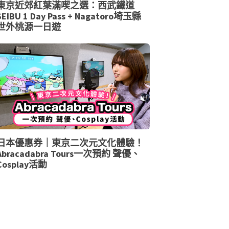
東京近郊紅葉滿喫之選：西武鐵道
SEIBU 1 Day Pass + Nagatoro埼玉縣
世外桃源一日遊
日本優惠券｜東京二次元文化體驗！
Abracadabra Tours一次預約 聲優、
Cosplay活動