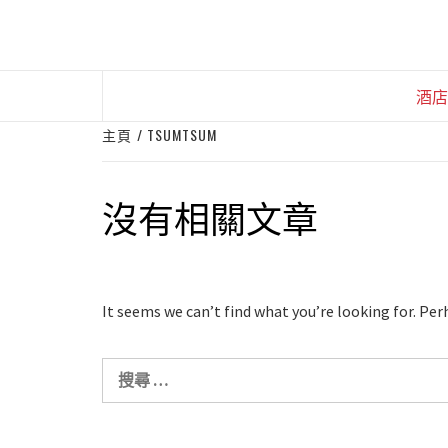
Skip
to
content
酒店
主頁
TSUMTSUM
沒有相關文章
It seems we can’t find what you’re looking for. Per
搜
尋
關
於：