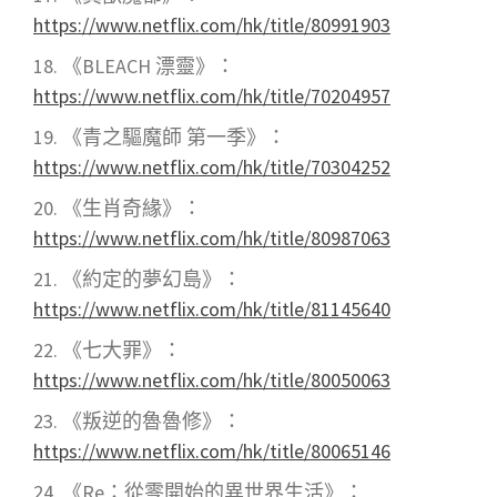
https://www.netflix.com/hk/title/80991903
《BLEACH 漂靈》：
https://www.netflix.com/hk/title/70204957
《青之驅魔師 第一季》：
https://www.netflix.com/hk/title/70304252
《生肖奇緣》：
https://www.netflix.com/hk/title/80987063
《約定的夢幻島》：
https://www.netflix.com/hk/title/81145640
《七大罪》：
https://www.netflix.com/hk/title/80050063
《叛逆的魯魯修》：
https://www.netflix.com/hk/title/80065146
《Re：從零開始的異世界生活》：