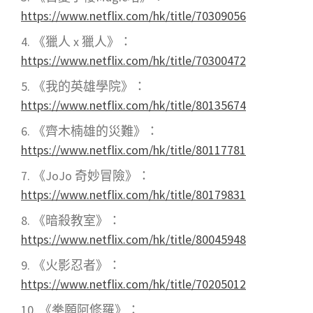
https://www.netflix.com/hk/title/70309056
《獵人 x 獵人》：
https://www.netflix.com/hk/title/70300472
《我的英雄學院》：
https://www.netflix.com/hk/title/80135674
《齊木楠雄的災難》：
https://www.netflix.com/hk/title/80117781
《JoJo 奇妙冒險》：
https://www.netflix.com/hk/title/80179831
《暗殺教室》：
https://www.netflix.com/hk/title/80045948
《火影忍者》：
https://www.netflix.com/hk/title/70205012
《拳願阿修羅》：