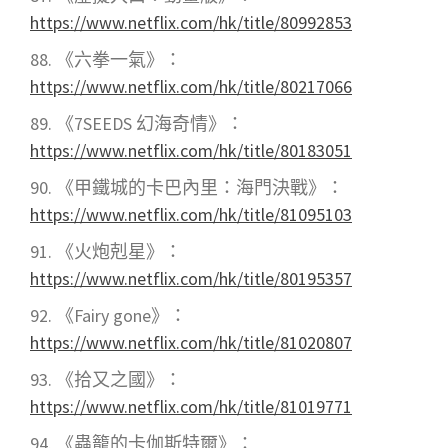
https://www.netflix.com/hk/title/80992853
《六拳一氣》：
https://www.netflix.com/hk/title/80217066
《7SEEDS 幻海奇情》：
https://www.netflix.com/hk/title/80183051
《甲鐵城的卡巴內里：海門決戰》：
https://www.netflix.com/hk/title/81095103
《火炮剋星》：
https://www.netflix.com/hk/title/80195357
《Fairy gone》：
https://www.netflix.com/hk/title/81020807
《拾又之國》：
https://www.netflix.com/hk/title/81019771
《蟲籠的卡伽斯特爾》：