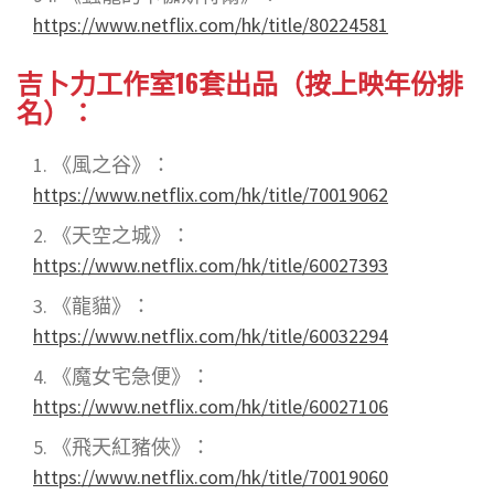
https://www.netflix.com/hk/title/80224581
吉卜力工作室16套出品（按上映年份排
名）：
《風之谷》
：
https://www.netflix.com/hk/title/70019062
《天空之城》
：
https://www.netflix.com/hk/title/60027393
《龍貓》
：
https://www.netflix.com/hk/title/60032294
《魔女宅急便》
：
https://www.netflix.com/hk/title/60027106
《飛天紅豬俠》：
https://www.netflix.com/hk/title/70019060