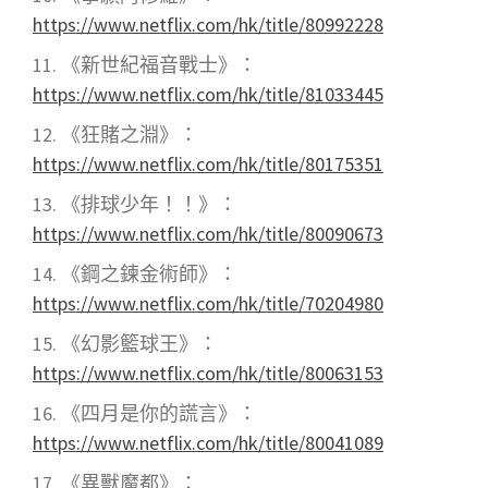
https://www.netflix.com/hk/title/80992228
《新世紀福音戰士》：
https://www.netflix.com/hk/title/81033445
《狂賭之淵》：
https://www.netflix.com/hk/title/80175351
《排球少年！！》：
https://www.netflix.com/hk/title/80090673
《鋼之鍊金術師》：
https://www.netflix.com/hk/title/70204980
《幻影籃球王》：
https://www.netflix.com/hk/title/80063153
《四月是你的謊言》：
https://www.netflix.com/hk/title/80041089
《異獸魔都》：