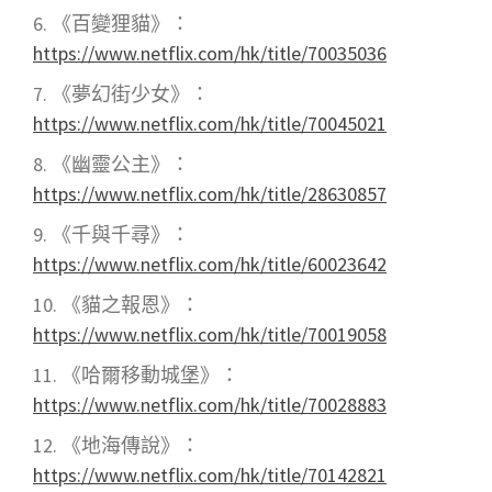
《百變狸貓》：
https://www.netflix.com/hk/title/70035036
《夢幻街少女》
：
https://www.netflix.com/hk/title/70045021
《幽靈公主》：
https://www.netflix.com/hk/title/28630857
《千與千尋》
：
https://www.netflix.com/hk/title/60023642
《貓之報恩》
：
https://www.netflix.com/hk/title/70019058
《哈爾移動城堡》
：
https://www.netflix.com/hk/title/70028883
《地海傳說》：
https://www.netflix.com/hk/title/70142821