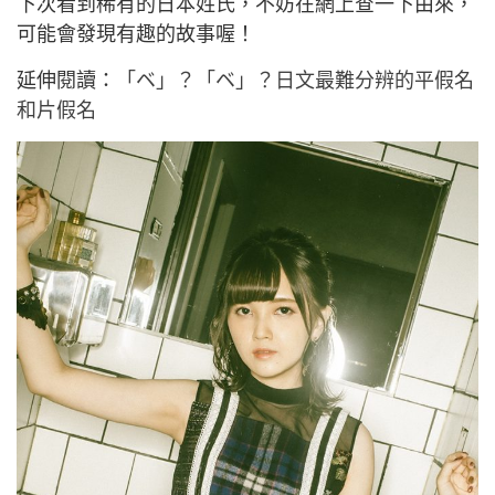
下次看到稀有的日本姓氏，不妨在網上查一下由來，
可能會發現有趣的故事喔！
延伸閱讀：
「ベ」？「ベ」？日文最難分辨的平假名
和片假名