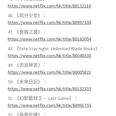
https://www.netflix.com/hk/title/80132110
《高分少女》：
https://www.netflix.com/hk/title/80997338
《食戟之靈》：
https://www.netflix.com/hk/title/80182054
《Fate/stay night: Unlimited Blade Works》：
https://www.netflix.com/hk/title/80040330
《流浪神差》：
https://www.netflix.com/hk/title/80005821
《未來日記》：
https://www.netflix.com/hk/title/80132333
《幻影籃球王 ─ Last Game》：
https://www.netflix.com/hk/title/80991755
《強風吹拂》：