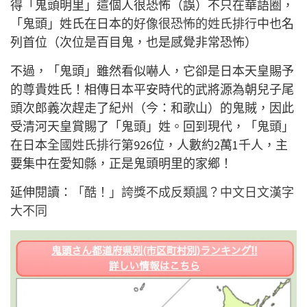
得「鬼頭明里」這個人很恐怖（誤）不只在華語圈，
「鬼頭」姓氏在日本的
好像很恐怖的姓氏排行
中也名
列首位（次位是百目鬼，也是感覺非常恐怖）
不過，「鬼頭」雖然看似嚇人，它卻是日本天皇賜予
的尊貴姓氏！相傳日本平安時代的武將源為朝兒子尾
頭次郎義次趕走了紀州（今：和歌山）的鬼賊，因此
受清河天皇賞賜了「鬼頭」姓。回到現代，「鬼頭」
在日本
全國姓氏排行
第926位，人數約2萬1千人，主
要集中在愛知縣，正是鬼頭明里的家鄉！
延伸閱讀：
「酷！」誇獎不成反類諷？中文日文漢字
大不同