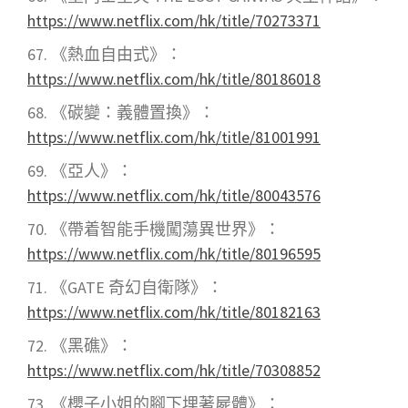
https://www.netflix.com/hk/title/70273371
《熱血自由式》：
https://www.netflix.com/hk/title/80186018
《碳變：義體置換》：
https://www.netflix.com/hk/title/81001991
《亞人》：
https://www.netflix.com/hk/title/80043576
《帶着智能手機闖蕩異世界》：
https://www.netflix.com/hk/title/80196595
《GATE 奇幻自衛隊》：
https://www.netflix.com/hk/title/80182163
《黑礁》：
https://www.netflix.com/hk/title/70308852
《櫻子小姐的腳下埋著屍體》：