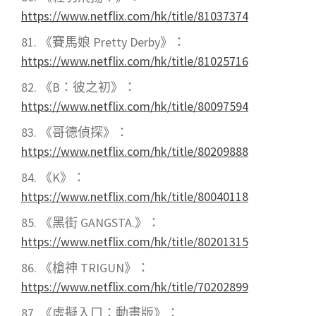
https://www.netflix.com/hk/title/81037374
《賽馬娘 Pretty Derby》：
https://www.netflix.com/hk/title/81025716
《B：彼之初》：
https://www.netflix.com/hk/title/80097594
《哥德偵探》：
https://www.netflix.com/hk/title/80209888
《K》：
https://www.netflix.com/hk/title/80040118
《黑街 GANGSTA.》：
https://www.netflix.com/hk/title/80201315
《槍神 TRIGUN》：
https://www.netflix.com/hk/title/70202899
《虛擬入口：動畫版》：