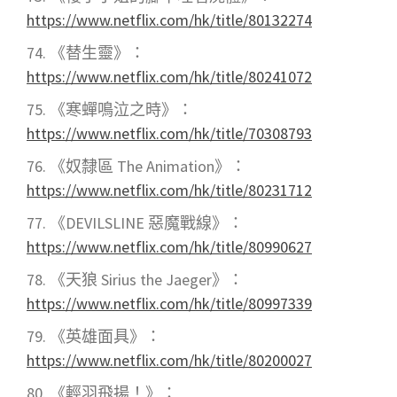
https://www.netflix.com/hk/title/80132274
《替生靈》：
https://www.netflix.com/hk/title/80241072
《寒蟬鳴泣之時》：
https://www.netflix.com/hk/title/70308793
《奴隸區 The Animation》：
https://www.netflix.com/hk/title/80231712
《DEVILSLINE 惡魔戰線》：
https://www.netflix.com/hk/title/80990627
《天狼 Sirius the Jaeger》：
https://www.netflix.com/hk/title/80997339
《英雄面具》：
https://www.netflix.com/hk/title/80200027
《輕羽飛揚！》：