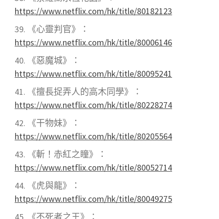
https://www.netflix.com/hk/title/80182123
《心靈判官》：
https://www.netflix.com/hk/title/80006146
《惡魔城》：
https://www.netflix.com/hk/title/80095241
《擅長捉弄人的高木同學》：
https://www.netflix.com/hk/title/80228274
《干物妹》：
https://www.netflix.com/hk/title/80205564
《斬！赤紅之瞳》：
https://www.netflix.com/hk/title/80052714
《虎與龍》：
https://www.netflix.com/hk/title/80049275
《不死者之王》：