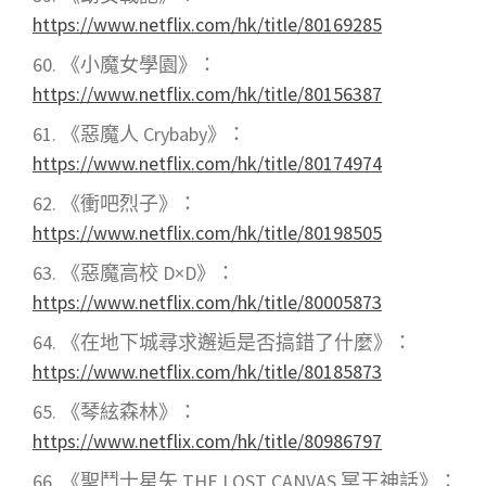
https://www.netflix.com/hk/title/80169285
《小魔女學園》：
https://www.netflix.com/hk/title/80156387
《惡魔人 Crybaby》：
https://www.netflix.com/hk/title/80174974
《衝吧烈子》：
https://www.netflix.com/hk/title/80198505
《惡魔高校 D×D》：
https://www.netflix.com/hk/title/80005873
《在地下城尋求邂逅是否搞錯了什麼》：
https://www.netflix.com/hk/title/80185873
《琴絃森林》：
https://www.netflix.com/hk/title/80986797
《聖鬥士星矢 THE LOST CANVAS 冥王神話》：