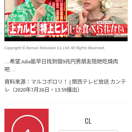
Copyright © Kansai Television Co. Ltd. All Rights Reserved.
…希望Julia能早日找到個9兆円男朋友陪她吃燒肉
吧…
資料來源：
マルコポロリ！ | 関西テレビ放送 カンテ
レ
（2020年7月26日，13:59播出）
CL