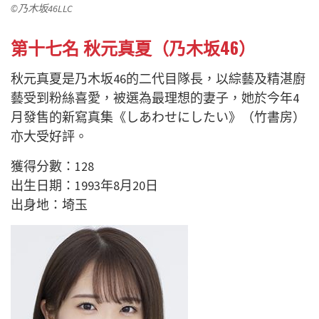
©乃木坂46LLC
第十七名 秋元真夏（乃木坂46）
秋元真夏是乃木坂46的二代目隊長，以綜藝及精湛廚
藝受到粉絲喜愛，被選為最理想的妻子，她於今年4
月發售的新寫真集《しあわせにしたい》（竹書房）
亦大受好評。
獲得分數：128
出生日期：1993年8月20日
出身地：埼玉