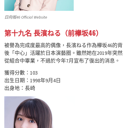
日向坂46 Official Website
第十九名 長濱ねる（前欅坂46）
被譽為完成度最高的偶像，長濱ねる作為欅坂46的背
後「中心」活躍於日本演藝圈。雖然她在2019年突然
從組合中畢業，不過於今年7月宣布了復出的消息。
獲得分數：103
出生日期：1998年9月4日
出身地：長崎