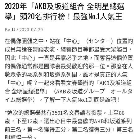
2020年「AKB及坂道組合 全明星總選
舉」頭20名排行榜！最強No.1人氣王
By
JJ
/
2020-07-29
在偶像團體之中，站在「中心」（センター）位置的
成員無論在舞蹈表演、綜藝節目等都最受大眾觸目，
因此「中心」一直是兵家必爭之地，而奪得這個位置
的偶像通常都是團隊裏最受歡迎的那一位。那麼在人
數眾多的48系列和坂道系列間，誰才是真正的人氣
「中心」呢？一起來看看文春舉辦的「AKB及坂道組
合 全明星總選舉」（AKB＆坂道グループ オールタ
イム総選挙），了解一下人氣No.1到底是誰吧！
*這次的總選舉共有3591名文春讀者投票，上至86
歲，下至12歲，選出心目中最喜歡的AKB和坂道系列
前三名，第一名獲得五分，第二名獲得三分，第三名
則獲得一分。