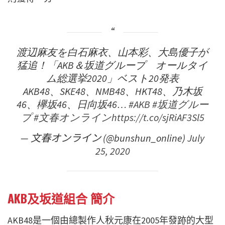
渡辺麻友を白石麻衣、山本彩、大島優子が
猛追！「AKB＆坂道グループ オールタイ
ム総選挙2020」ベスト20発表
AKB48、SKE48、NMB48、HKT48、乃木坂
46、欅坂46、日向坂46…
#AKB
#坂道グルー
プ
#文春オンライン
https://t.co/sjRiAF3Sl5
— 文春オンライン (@bunshun_online)
July
25, 2020
AKB及坂道組合 簡介
AKB48是一個由總製作人秋元康在2005年發跡的大型