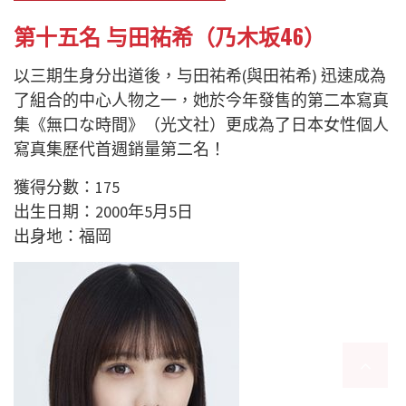
第十五名 与田祐希（乃木坂46）
以三期生身分出道後，与田祐希(與田祐希) 迅速成為
了組合的中心人物之一，她於今年發售的第二本寫真
集《無口な時間》（光文社）更成為了日本女性個人
寫真集歷代首週銷量第二名！
獲得分數：175
出生日期：2000年5月5日
出身地：福岡