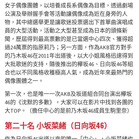
女子偶像團體，以培養成長系偶像為目標，透過劇場
公演及舉辦握手會等活動讓偶像成為近在身旁的人
物，其中總選舉更是讓歌迷投票選出下首單曲演唱成
員的大型活動，活動之大型甚至成為日本的頭條新
聞，歷屆得到最高票數的是已當選中心四次、獲得超
過24萬票的指原莉乃；另一方面，作為AKB官方對手
的乃木坂46在2011年出道後，以大小姐風格迅速得到
大批歌迷的支持，隨後推出的欅坂46、日向坂46等組
合也以不同風格收穫極高人氣，成為近年來最熱門的
偶像團體之一。
第一次，也是唯一一次AKB及坂道組合同台演出欅坂
46的《沈默的多數》，大家可以在影片中找到各團的
大TOP。（擔任中心的是前乃木坂46成員生駒里奈）
第二十名 小坂菜緒（日向坂46）
作為日向坂46出道以來的唯一「中心」，小坂菜緒也