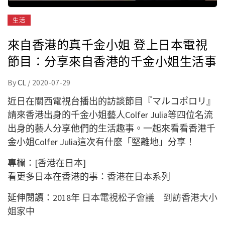
生活
來自香港的真千金小姐 登上日本電視
節目：分享來自香港的千金小姐生活事
By
CL
/
2020-07-29
近日在關西電視台播出的訪談節目『マルコポロリ』
請來香港出身的千金小姐藝人Colfer Julia等四位名流
出身的藝人分享他們的生活趣事。一起來看看香港千
金小姐Colfer Julia這次有什麼「堅離地」分享！
專欄：[
香港在日本
]
看更多日本在香港的事：
香港在日本系列
延伸閱讀：
2018年 日本電視松子會議 到訪香港大小
姐家中