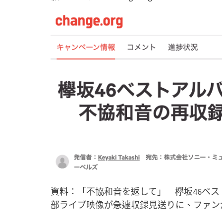
資料：
「不協和音を返して」 欅坂46ベ
部ライブ映像が急遽収録見送りに、ファン