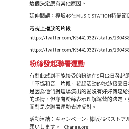
這個決定應有其他原因。
延伸閱讀：
欅坂46在MUSIC STATIO
電視上播放的片段
https://twitter.com/K54410327/status/1304
https://twitter.com/K54410327/status/1304
粉絲發起聯署運動
有對此感到不能接受的粉絲在9月12日發起
「不協和音」片段。發起活動的粉絲接受日
是因為他們對這場演出的愛沒有好好傳達給
的熱情。但亦有粉絲表示理解運營的決定，
而對是次聯署運動表達反對。
活動連結：
キャンペーン · 欅坂46ベスト
願いします。 · Change.org