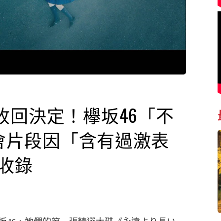
收回決定！欅坂46「不
唱會片段因「含有過激表
收錄