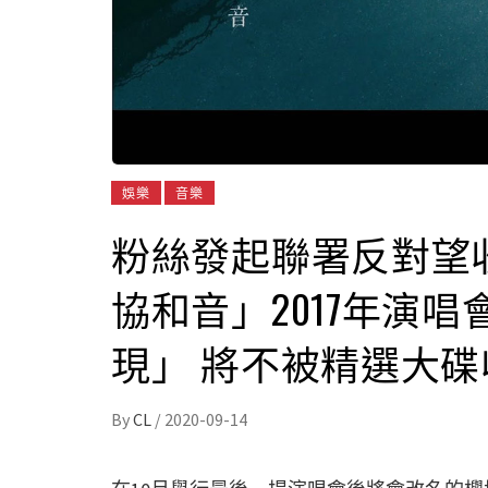
娛樂
音樂
粉絲發起聯署反對望
協和音」2017年演
現」 將不被精選大碟
By
CL
/
2020-09-14