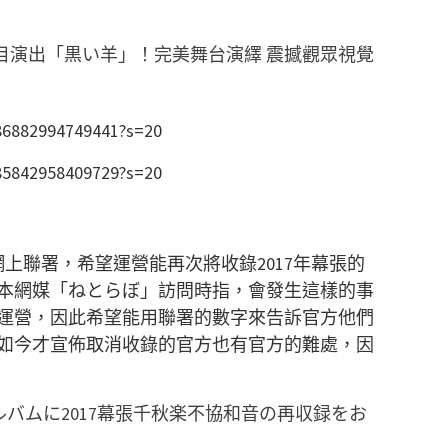
N特備節目演出「黒い羊」！完美舞台演繹 震撼觀眾視覺
386882994749441?s=20
385842958409729?s=20
網上聯署，希望運營能再次將收錄2017年幕張的
本網媒「ねとらぼ」訪問時指，會發生這樣的事
運營，因此希望能用聯署的數字來告訴官方他們
如今才宣佈取消收錄的官方也有官方的難處，因
アルバムに2017幕張千秋楽不協和音の再収録をお