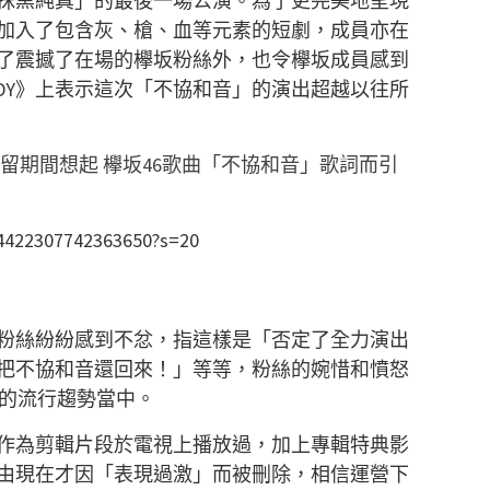
演「抹黑純真」的最後一場公演。為了更完美地呈現
加入了包含灰、槍、血等元素的短劇，成員亦在
了震撼了在場的欅坂粉絲外，也令欅坂成員感到
DY》上表示這次「不協和音」的演出超越以往所
留期間想起 欅坂46歌曲「不協和音」歌詞而引
304422307742363650?s=20
粉絲紛紛感到不忿，指這樣是「否定了全力演出
把不協和音還回來！」等等，粉絲的婉惜和憤怒
er的流行趨勢當中。
作為剪輯片段於電視上播放過，加上專輯特典影
由現在才因「表現過激」而被刪除，相信運營下