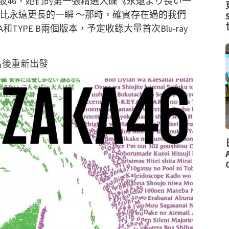
坂46，她們的第一張精選大碟《永遠より長い一
（比永遠更長的一瞬 〜那時，確實存在過的我們
和TYPE B兩個版本，予定收錄大量首次Blu-ray
名後重新出發