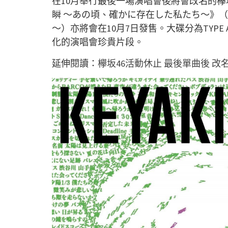
在10月舉行最後一場演唱會後將會改名的欅
瞬 ～あの頃、確かに存在した私たち～》
〜）亦將會在10月7日發售。大碟分為TYPE A
化的演唱會珍貴片段。
延伸閱讀：
欅坂46活動休止 最後單曲後 改