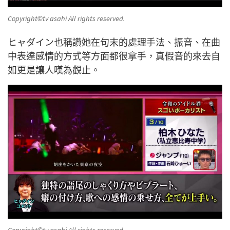
Copyright©️tv asahi All rights reserved.
ヒャダイン也稱讚她在句末的處理手法、振音、在曲
中表達感情的方式等方面都很拿手，真假音的來去自
如更是讓人嘆為觀止。
Copyright©️tv asahi All rights reserved.