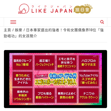
Skip
to
content
Primary
Menu
主頁
娛樂
日本專家選出的強者！令和女團偶像界10位「強
勁唱功」的女孩簡介