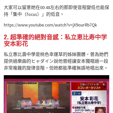
大家可以留意她在00:48左右的那即使音程變低也能保
持「集中（focus）」的低音。
https://www.youtube.com/watch?v=jX9ourRb7Qk
2. 超準確的絕對音感：私立恵比寿中学
安本彩花
私立惠比壽中學是桃色幸運草的姊妹團體，曾為她們
提供過樂曲的ヒャダイン說他曾經讓安本獨唱過一段
非常複雜的旋律音階，但她都能準確無誤地唱出來。