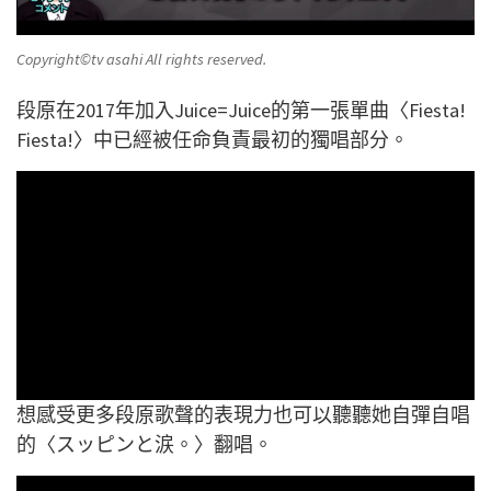
Copyright©️tv asahi All rights reserved.
段原在2017年加入Juice=Juice的第一張單曲〈Fiesta!
Fiesta!〉中已經被任命負責最初的獨唱部分。
想感受更多段原歌聲的表現力也可以聽聽她自彈自唱
的〈スッピンと涙。〉翻唱。