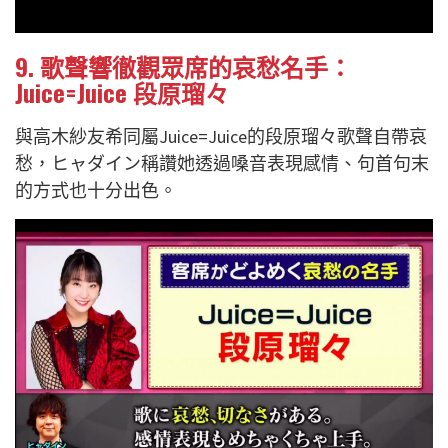
9. 歌聲響徹觀眾席的哀愁名手：
Juice=Juice 段原瑠々
與高木紗友希同屬Juice=Juice的段原瑠々歌聲自帶哀
愁，ヒャダイン稱讚她透過嗓音表現感情、句首句末
的方式也十分出色。