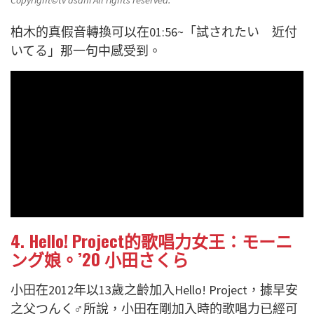
柏木的真假音轉換可以在01:56~「試されたい 近付
いてる」那一句中感受到。
4. Hello! Project的歌唱力女王：モーニ
ング娘。’20 小田さくら
小田在2012年以13歲之齡加入Hello! Project，據早安
之父つんく♂所說，小田在剛加入時的歌唱力已經可