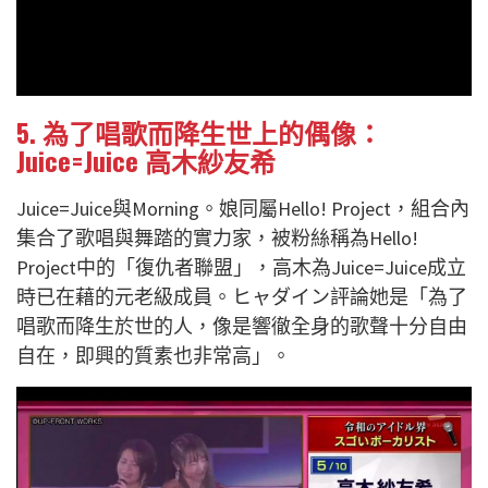
5. 為了唱歌而降生世上的偶像：
Juice=Juice 高木紗友希
Juice=Juice與Morning。娘同屬Hello! Project，組合內
集合了歌唱與舞踏的實力家，被粉絲稱為Hello!
Project中的「復仇者聯盟」，高木為Juice=Juice成立
時已在藉的元老級成員。ヒャダイン評論她是「為了
唱歌而降生於世的人，像是響徹全身的歌聲十分自由
自在，即興的質素也非常高」。