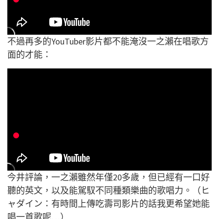
不過再多的YouTuber影片都不能淹沒一之瀨在唱歌方
面的才能：
今井評論，一之瀨雖然年僅20多歲，但已經有一口好
聽的英文，以及能駕馭不同種類樂曲的歌唱力。（ヒ
ャダイン：有時間上傳吃壽司影片的話我更希望她能
唱一首歌呢…）