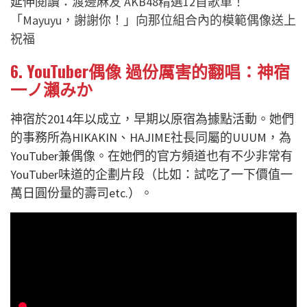
延伸閱讀：
渡邊麻友 AKB48精選12首歌單！
「Mayuyu，謝謝你！」向那位組合內的模範偶像送上
祝福
6. YouTuber偶像 過份厲害的翻唱：神宿
一ノ瀨みか
神宿於2014年以成立，早期以原宿為據點活動。她們
的事務所為HIKAKIN、HAJIME社長同屬的UUUM，為
YouTuber兼偶像。在她們的官方頻道也有不少非常有
YouTuber味道的企劃片段（比如：試吃了一下價值一
萬日圓份量的壽司etc.）。