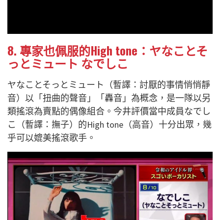
8. 專家也佩服的High tone：ヤなことそ
っとミュート なでしこ
ヤなことそっとミュート（暫譯：討厭的事情悄悄靜
音）以「扭曲的聲音」「轟音」為概念，是一隊以另
類搖滾為賣點的偶像組合。今井評價當中成員なでし
こ（暫譯：撫子）的High tone（高音）十分出眾，幾
乎可以媲美搖滾歌手。