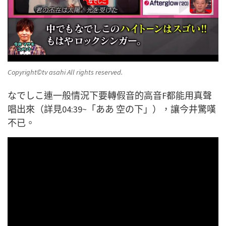
Copyright©️tv asahi All rights reserved.
なでしこ連一般情況下要轉假音的高音F都能用真聲
唱出來（詳見04:39~「ああ 空の下」），讓今井驚嘆
不已。