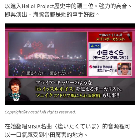
以進入Hello! Project歷史中的頭三位。強力的高音、
即興演出、海豚音都是她的拿手好戲。
Copyright©️tv asahi All rights reserved.
在她翻唱MISIA名曲〈逢いたくていま〉的音源裡可
以一口氣感受到小田厲害的地方。