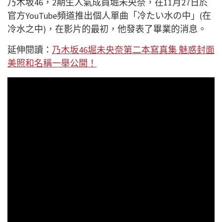
乃木坂46，2期生人氣成員堀未央奈，在11月27日於
官方YouTube頻道推出個人單曲「冷たい水の中」(在
冷水之中)，在影片的最初，他發表了畢業的消息。
延伸閱讀：
乃木坂46堀未央奈第二本寫真集 魅惑封面
美照和名稱一舉公開！