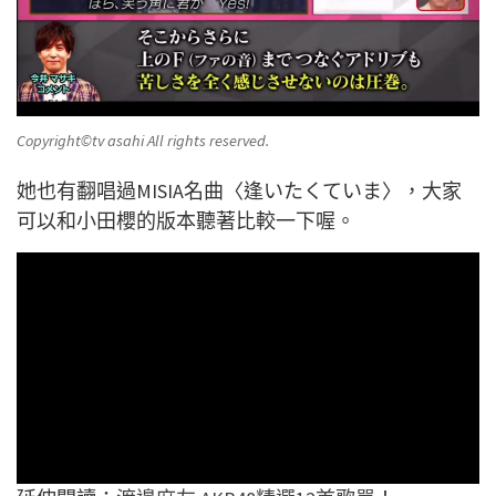
Copyright©️tv asahi All rights reserved.
她也有翻唱過MISIA名曲〈逢いたくていま〉，大家
可以和小田櫻的版本聽著比較一下喔。