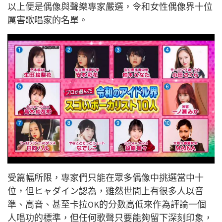
以上便是偶像與聲樂專家嚴選，令和女性偶像界十位
厲害歌唱家的名單。
受篇幅所限，專家們只能在眾多偶像中挑選當中十
位，但ヒャダイン認為，雖然世間上有很多人以音
準、高音、甚至卡拉OK的分數高低來作為評論一個
人唱功的標準，但任何歌聲只要能夠留下深刻印象，