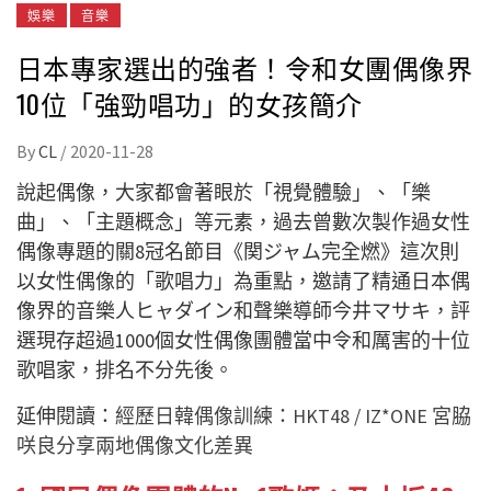
娛樂
音樂
日本專家選出的強者！令和女團偶像界
10位「強勁唱功」的女孩簡介
By
CL
/
2020-11-28
說起偶像，大家都會著眼於「視覺體驗」、「樂
曲」、「主題概念」等元素，過去曾數次製作過女性
偶像專題的關8冠名節目《関ジャム完全燃》這次則
以女性偶像的「歌唱力」為重點，邀請了精通日本偶
像界的音樂人ヒャダイン和聲樂導師今井マサキ，評
選現存超過1000個女性偶像團體當中令和厲害的十位
歌唱家，排名不分先後。
延伸閱讀：
經歷日韓偶像訓練：HKT48 / IZ*ONE 宮脇
咲良分享兩地偶像文化差異