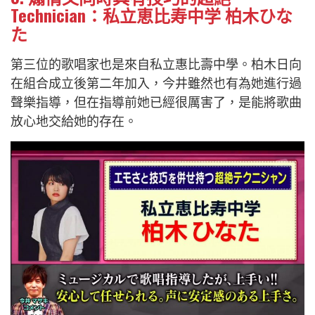
Technician：私立恵比寿中学 柏木ひな
た
第三位的歌唱家也是來自私立惠比壽中學。柏木日向
在組合成立後第二年加入，今井雖然也有為她進行過
聲樂指導，但在指導前她已經很厲害了，是能將歌曲
放心地交給她的存在。