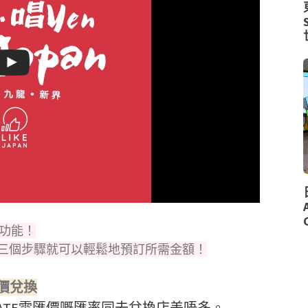
n功能！
三個步驟就可以輕鬆地預訂所需金額！
價兌換
ATE電匯價嘅匯率同去兌換店差唔多。