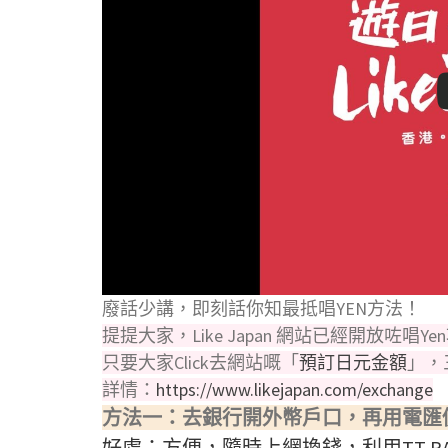
廢話少講，即刻話你知最抵唱YEN方法！
提提大家，Like Japan 網站已經開放咗唱Ye
只要大家Click去網站嘅「
預訂日元金額
」，
詳情：
https://www.likejapan.com/exchange
方法一：去銀行開外幣戶口，再用電匯
好處：方便，隨時上網換錢，利用TT R