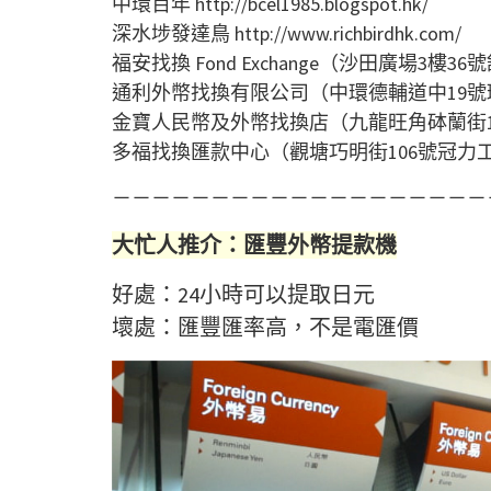
中環百年 http://bcel1985.blogspot.hk/
深水埗發達鳥 http://www.richbirdhk.com/
福安找換 Fond Exchange（沙田廣場3樓36
通利外幣找換有限公司（中環德輔道中19號環
金寶人民幣及外幣找換店（九龍旺角砵蘭街16
多福找換匯款中心（觀塘巧明街106號冠力
－－－－－－－－－－－－－－－－－－－
大忙人推介：匯豐外幣提款機
好處：24小時可以提取日元
壞處：匯豐匯率高，不是電匯價