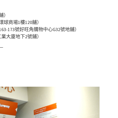
號舖）
球商場1樓120舖）
3-173號好旺角購物中心G32號地舖）
工業大廈地下2號鋪）
－