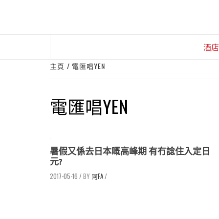
Skip
to
content
酒店
主頁
電匯唱YEN
電匯唱YEN
暑假又係去日本嘅高峰期 有冇諗住入定日
元?
2017-05-16
/
阿FA
/