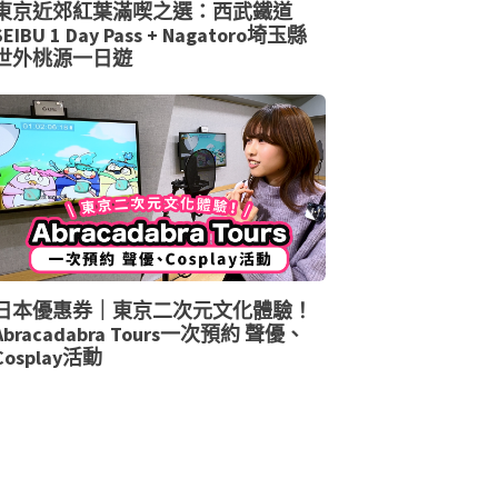
東京近郊紅葉滿喫之選：西武鐵道
SEIBU 1 Day Pass + Nagatoro埼玉縣
世外桃源一日遊
日本優惠券｜東京二次元文化體驗！
Abracadabra Tours一次預約 聲優、
Cosplay活動