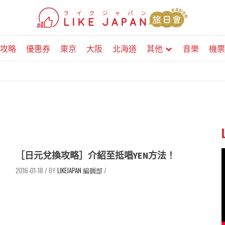
攻略
優惠券
東京
大阪
北海道
其他
音樂
機票
［日元兌換攻略］介紹至抵唱YEN方法！
2016-01-18
/
LIKEJAPAN 編輯部
/