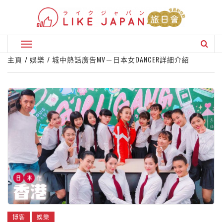
Skip
to
content
Primary
Menu
主頁
娛樂
城中熱話廣告MV－日本女DANCER詳細介紹
博客
娛樂