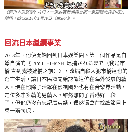
《轉角＊遇到愛》片段，一邊說著普通話台詞一邊跟羅志祥對戲的
藤岡，截自2016年1月29日《金SMA》。
回流日本繼續事業
2013年，他便開始回到日本娛樂圈。第一個作品是自
導自演的《I am ICHIHASHI 逮捕されるまで（我是市
橋 直到我被逮捕之前）》，改編自殺人犯市橋達也的
逃亡生活，讓日本民眾開始認識這位在海外發展的藝
人。現在他除了活躍在影視圈外也有在音樂界活動，
是位多才多藝的男藝人。雖然離開了香港好一段日
子，但他仍沒有忘記廣東話，偶然還會在綜藝節目上
秀一兩句呢。