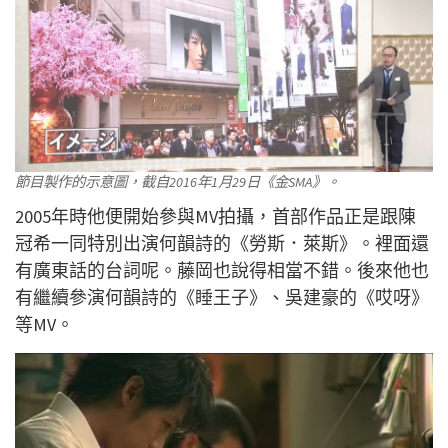
節目製作的示意圖，截自2016年1月29日《金SMA》。
2005年時他便開始參與MV拍攝，首部作品正是跟陳
冠希一同特別出演何韻詩的《勞斯．萊斯》。裡面還
有廣東話的台詞呢。藤岡也說得相當不錯。後來他也
有繼續參演何韻詩的《睡王子》、吳建豪的《哎呀》
等MV。