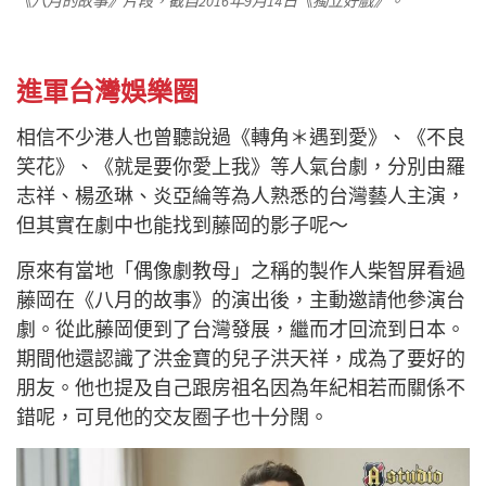
《八月的故事》片段，截自2016年9月14日《獨立好戲》。
進軍台灣娛樂圈
相信不少港人也曾聽說過《轉角＊遇到愛》、《不良
笑花》、《就是要你愛上我》等人氣台劇，分別由羅
志祥、楊丞琳、炎亞綸等為人熟悉的台灣藝人主演，
但其實在劇中也能找到藤岡的影子呢～
原來有當地「偶像劇教母」之稱的製作人柴智屏看過
藤岡在《八月的故事》的演出後，主動邀請他參演台
劇。從此藤岡便到了台灣發展，繼而才回流到日本。
期間他還認識了洪金寶的兒子洪天祥，成為了要好的
朋友。他也提及自己跟房祖名因為年紀相若而關係不
錯呢，可見他的交友圈子也十分闊。