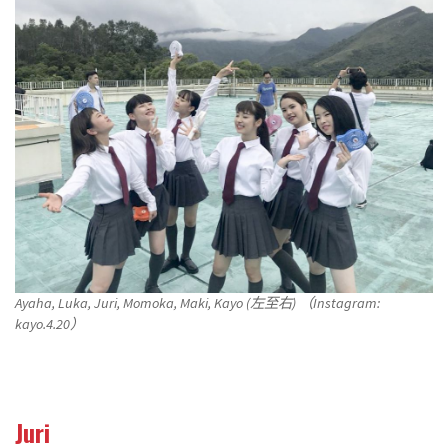
Ayaha, Luka, Juri, Momoka, Maki, Kayo (左至右) （Instagram:
kayo.4.20）
Juri