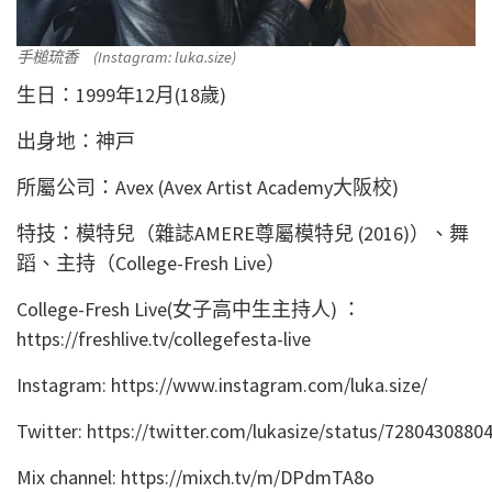
手槌琉香 (Instagram: luka.size)
生日：1999年12月(18歲)
出身地：神戸
所屬公司：Avex (Avex Artist Academy大阪校)
特技：模特兒（雜誌AMERE尊屬模特兒 (2016)）、舞
蹈、主持（College-Fresh Live）
College-Fresh Live(女子高中生主持人) ：
https://freshlive.tv/collegefesta-live
Instagram: https://www.instagram.com/luka.size/
Twitter: https://twitter.com/lukasize/status/728043088
Mix channel: https://mixch.tv/m/DPdmTA8o