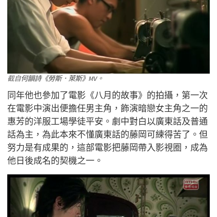
截自
何韻詩《勞斯．萊斯》MV
。
同年他也參加了電影《八月的故事》的拍攝，第一次
在電影中演出便擔任男主角，飾演暗戀女主角之一的
惠芳的洋服工場學徒平安。劇中對白以廣東話及普通
話為主，為此本來不懂廣東話的藤岡可練得苦了。但
努力是有成果的，這部電影把藤岡帶入影視圈，成為
他日後成名的契機之一。