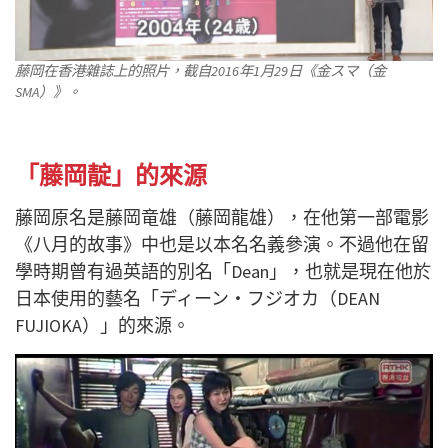
藤岡在香港雜誌上的照片，截自2016年1月29日《金スマ（金
SMA）》。
「藤岡靛」的來源
藤岡原名是藤岡竜雄（藤岡龍雄），在他第一部電影
《八月的故事》中也是以本名名義參演。不過他在留
學時期曾有過英語的別名「Dean」，也就是現在他於
日本使用的藝名「ディーン・フジオカ（DEAN
FUJIOKA）」的來源。