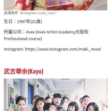
能瀬真希（Instagram: maki_nose）
生日：1997年(21歲)
所屬公司：Avex (Avex Artist Academy大阪校
Professional course)
Instagram: https://www.instagram.com/maki_nose/
武吉華余(Kayo)