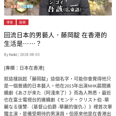
博客
娛樂
回流日本的男藝人．藤岡靛 在香港的
生活是⋯⋯？
By
hoki
/
2018-08-03
[專欄：日本在香港]
就這樣說起「藤岡靛」這個名字，可能你會覺得他只
是一個普通的日本藝人。他在2015年出演NHK晨間連
續劇《あさが来た（阿淺來了）》而為人熟悉，最近
也在富士電視台的連續劇《モンテ・クリスト伯 -華
麗なる復讐-（基督山伯爵 -華麗的復仇-）》裡首次單
獨主演，是備受期待的男演員。但原來他是在香港出