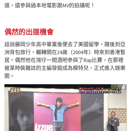
道，還參與過本地電影跟MV的拍攝呢！
偶然的出道機會
話說藤岡少年高中畢業後便去了美國留學，隨後到亞
洲背包旅行，輾轉間在24歲（2004年）時來到香港暫
居。偶然他在灣仔一間酒吧參與了Rap比賽，在那裡
被某時裝雜誌的主編發掘成為模特兒，正式進入娛樂
圈。