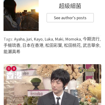
超級細菌
See author's posts
Tags:
Ayaha
,
juri
,
Kayo
,
Luka
,
Maki
,
Momoka
,
今期流行
,
手槌琉香
,
日本在香港
,
松田彩葉
,
松田桃花
,
武吉華余
,
能瀬真希