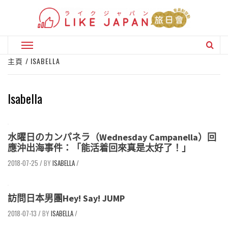
Skip
to
content
Primary
Menu
主頁
ISABELLA
Isabella
水曜日のカンパネラ（Wednesday Campanella）回
應沖出海事件：「能活着回來真是太好了！」
2018-07-25
/
ISABELLA
/
訪問日本男團Hey! Say! JUMP
2018-07-13
/
ISABELLA
/