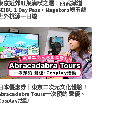
東京近郊紅葉滿喫之選：西武鐵道
SEIBU 1 Day Pass + Nagatoro埼玉縣
世外桃源一日遊
日本優惠券｜東京二次元文化體驗！
Abracadabra Tours一次預約 聲優、
Cosplay活動