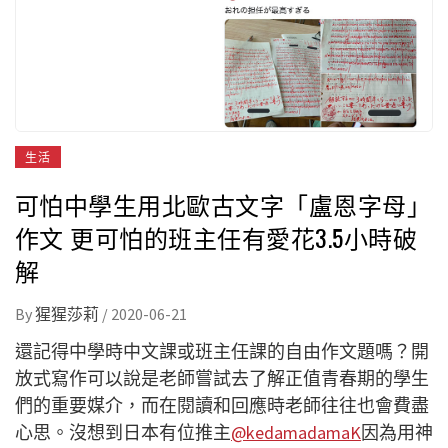
生活
可怕中學生用北歐古文字「盧恩字母」
作文 更可怕的班主任有愛花3.5小時破
解
By
猩猩莎莉
/
2020-06-21
還記得中學時中文課或班主任課的自由作文題嗎？開
放式寫作可以說是老師嘗試去了解正值青春期的學生
們的重要媒介，而在閱讀和回應時老師往往也會費盡
心思。沒想到日本有位推主
@kedamadamaK
因為用神