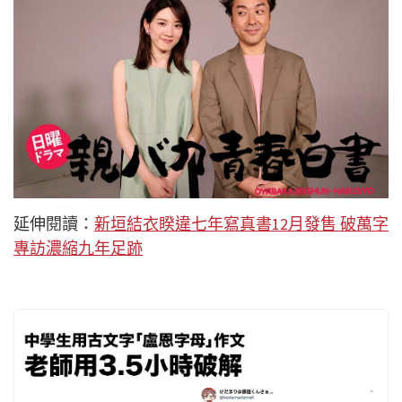
延伸閱讀：
新垣結衣睽違七年寫真書12月發售 破萬字
專訪濃縮九年足跡