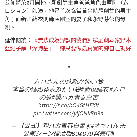
公佈將於8月開播。新劇男主角爸爸角色由室剛（ム
ロション）飾演，他是首次擔當黃金時段劇集的男主
角；而新垣結衣則飾演剛室的妻子和永野芽郁的母
親。
延伸閱讀：
《無法成為野獸的我們》編劇劇本家野木
亞紀子論「深海晶」：妳只要做最真實的妳自己就好
ムロさんの沈黙が怖い😅
本当の結婚発表みたい😅
#新垣結衣
#ムロ
の嫁
#親バカ青春白書
https://t.co/bO4GtHEXif
pic.twitter.com/yljONkRp9n
— 【公式】親バカ青春白書☀️#オヤハル 未
公開シーン復活版BD&DVD発売中‼️