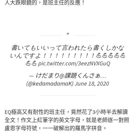
人大跌眼鏡的，是班主任的反應！
書いてもいいって言われたら書くしかな
いんですよ！！！！！！！！！💪💪💪💪💪
💪💪
pic.twitter.com/3eezNVXGuQ
— けだまり@課題くんさぁ…
(@kedamadamaK)
June 18, 2020
EQ極高又有耐性的班主任，竟然花了3小時半去解讀
全文！作文上紅筆字的英文字母，就是老師逐一對照
盧恩字母符號，一一破解出的羅馬字拼音。