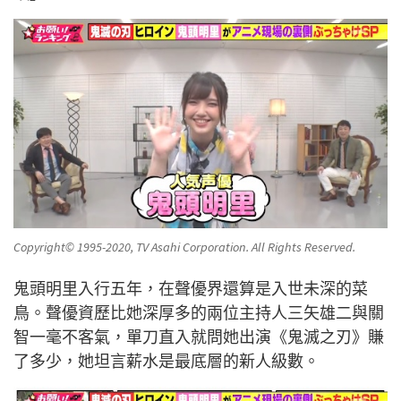
Copyright© 1995-2020, TV Asahi Corporation. All Rights Reserved.
鬼頭明里入行五年，在聲優界還算是入世未深的菜
鳥。聲優資歷比她深厚多的兩位主持人三矢雄二與關
智一毫不客氣，單刀直入就問她出演《鬼滅之刃》賺
了多少，她坦言薪水是最底層的新人級數。