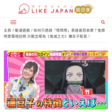
Skip
to
content
Primary
Menu
主頁
動漫遊戲
如何只透過「唔唔唔」表達喜怒哀樂？鬼頭
明里電視訪問 示範怎樣為《鬼滅之刃》禰豆子配音！