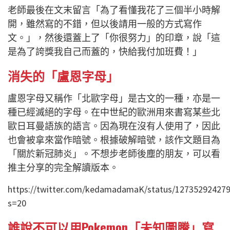
老師最後在文末留言「為了看懂我花了三個半小時解
開，雖然寫的不錯，但以後請用一般的方式寫作
文。」，然後還蓋上了「你很努力」的印章，說「這
是為了誇獎我自己而蓋的，快給我付加班費！」
消失的「盧恩字母」
盧恩字母又稱作「北歐字母」是古文的一種，亦是一
種已經滅絕的字母。在中世紀的歐洲用來書寫某些北
歐日耳曼語族的語言。因為現在沒有人使用了，因此
也會被拿來當作暗號。根據破解暗號，該作文題目為
「關於新冠肺炎」。不想步老師後塵的朋友，可以看
推主分享的完全解讀版本。
https://twitter.com/kedamadamaK/status/12735292427
s=20
誰說不可以用Pokemon「未知圖騰」寫