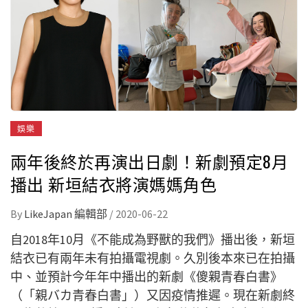
娛樂
兩年後終於再演出日劇！新劇預定8月
播出 新垣結衣將演媽媽角色
By
LikeJapan 編輯部
/
2020-06-22
自2018年10月《不能成為野獸的我們》播出後，新垣
結衣已有兩年未有拍攝電視劇。久別後本來已在拍攝
中、並預計今年年中播出的新劇《傻親青春白書》
（「親バカ青春白書」）又因疫情推遲。現在新劇終