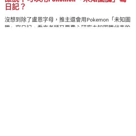
日記？
沒想到除了盧恩字母，推主還會用Pokemon「未知圖
騰」寫日記，看來老師又要費心研究未知圖騰代表的
字母了。
あの文字は日記で使いました！笑
中身すっからかんですけど！
pic.twitter.com/aLwlg357Lq
— けだまり@課題くんさぁ…
(@kedamadamaK)
June 18, 2020