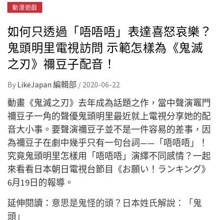
動漫遊戲
如何只透過「唔唔唔」表達喜怒哀樂？
鬼頭明里電視訪問 示範怎樣為《鬼滅
之刃》禰豆子配音！
By
LikeJapan 編輯部
/
2020-06-22
動畫《鬼滅之刃》去年成為話題之作，當中聲演竈門
禰豆子一角的聲優鬼頭明里最近就上電視分享她的配
音大小事。要聲演禰豆子並不是一件容易的差事，因
為禰豆子在劇中幾乎只有一句台詞——「唔唔唔」！
究竟鬼頭明里怎樣用「唔唔唔」演繹不同感情？一起
來看看日本朝日電視台節目《お願い！ランキング》
6月19日的報導。
延伸閱讀：
意思是鬼怪的頭？日本姓氏解說：「鬼
頭」