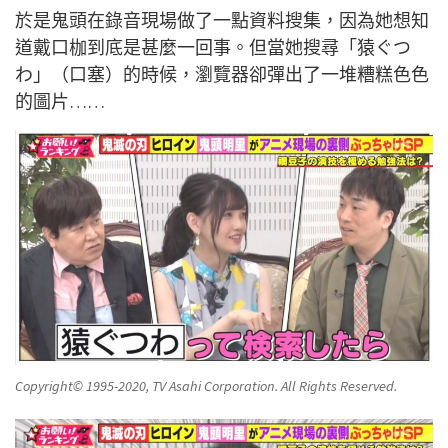
於是鬼頭在錄音現場做了一點資料搜集，因為她想知
道戴口枷到底是甚麼一回事。但當她搜尋「猿ぐつ
わ」（口塞）的時候，瀏覽器卻彈出了一堆糟糕色色
的圖片……
Copyright© 1995-2020, TV Asahi Corporation. All Rights Reserved.