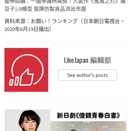
延伸閱讀：
一圖學識辨真假！人氣作《鬼滅之刃》禰
豆子1/8模型 冒牌仿製貨品流出市面
資料來源：お願い！ランキング（日本朝日電視台，
2020年6月19日播出）
LikeJapan 編輯部
See author's posts