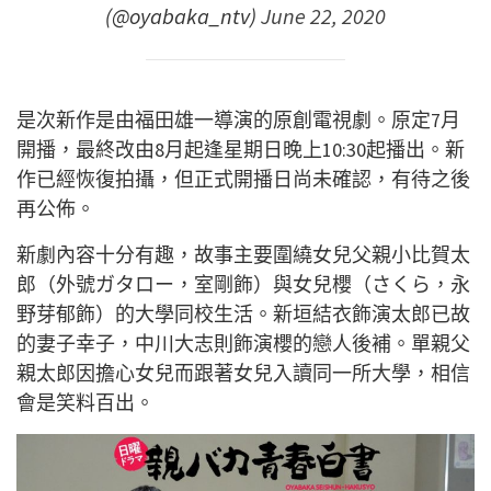
(@oyabaka_ntv)
June 22, 2020
是次新作是由福田雄一導演的原創電視劇。原定7月
開播，最終改由8月起逢星期日晚上10:30起播出。新
作已經恢復拍攝，但正式開播日尚未確認，有待之後
再公佈。
新劇內容十分有趣，故事主要圍繞女兒父親小比賀太
郎（外號ガタロー，室剛飾）與女兒櫻（さくら，永
野芽郁飾）的大學同校生活。新垣結衣飾演太郎已故
的妻子幸子，中川大志則飾演櫻的戀人後補。單親父
親太郎因擔心女兒而跟著女兒入讀同一所大學，相信
會是笑料百出。