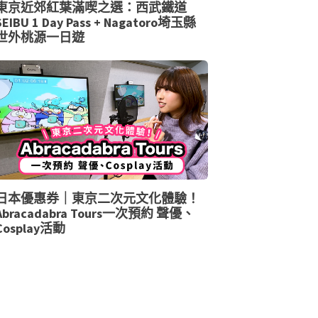
東京近郊紅葉滿喫之選：西武鐵道
SEIBU 1 Day Pass + Nagatoro埼玉縣
世外桃源一日遊
日本優惠券｜東京二次元文化體驗！
Abracadabra Tours一次預約 聲優、
Cosplay活動