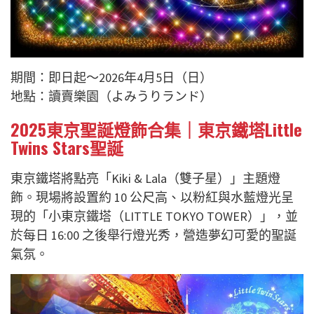
期間：即日起～2026年4月5日（日）
地點：讀賣樂園（よみうりランド）
2025東京聖誕燈飾合集｜東京鐵塔Little
Twins Stars聖誕
東京鐵塔將點亮「Kiki & Lala（雙子星）」主題燈
飾。現場將設置約 10 公尺高、以粉紅與水藍燈光呈
現的「小東京鐵塔（LITTLE TOKYO TOWER）」，並
於每日 16:00 之後舉行燈光秀，營造夢幻可愛的聖誕
氣氛。