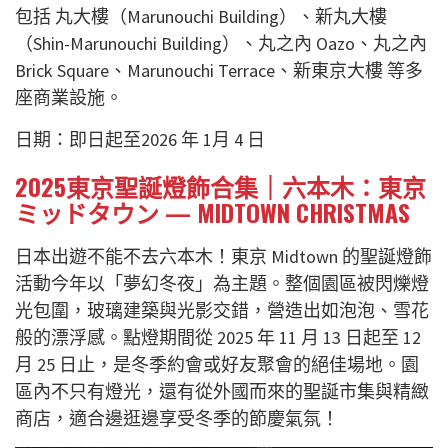
包括 丸大樓（Marunouchi Building）、新丸大樓
（Shin-Marunouchi Building）、丸之內 Oazo、丸之內
Brick Square、Marunouchi Terrace、新東京大樓 等多
座商業設施。
日期：即日起至2026 年 1月 4 日
2025東京聖誕燈飾合集｜六本木：東京
ミッドタウン — MIDTOWN CHRISTMAS
日本出遊不能不去六本木！東京 Midtown 的聖誕燈飾
活動今年以「夢幻冬夜」為主題。整個園區被閃爍燈
光包圍，玻璃建築與光影交錯，營造出如泡泡、雪花
般的漂浮感。點燈期間從 2025 年 11 月 13 日起至 12
月 25 日止，是冬季約會或好友聚會的絕佳場地。園
區內不只有燈光，還有從外國而來的聖誕市集與精緻
商店，適合邊逛邊享受冬季的節慶氣氛！