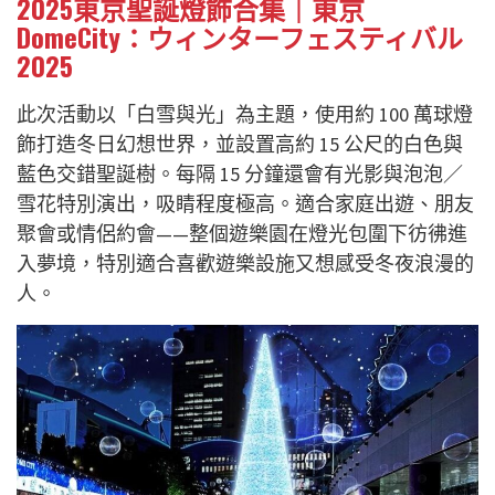
2025東京聖誕燈飾合集｜東京
DomeCity：ウィンターフェスティバル
2025
此次活動以「白雪與光」為主題，使用約 100 萬球燈
飾打造冬日幻想世界，並設置高約 15 公尺的白色與
藍色交錯聖誕樹。每隔 15 分鐘還會有光影與泡泡／
雪花特別演出，吸睛程度極高。適合家庭出遊、朋友
聚會或情侶約會——整個遊樂園在燈光包圍下彷彿進
入夢境，特別適合喜歡遊樂設施又想感受冬夜浪漫的
人。