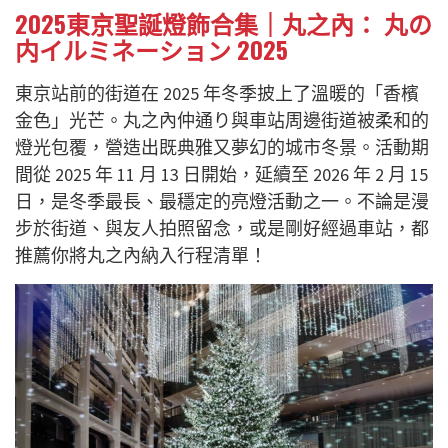
2025東京聖誕燈飾合集｜丸之內： 丸の
内イルミネーション 2025
東京站前的街道在 2025 年冬季披上了溫暖的「香檳
金色」光芒。丸之內仲通り與車站周邊街道被柔和的
燈光包覆，營造出既典雅又夢幻的城市冬景。活動期
間從 2025 年 11 月 13 日開始，延續至 2026 年 2 月 15
日，是冬季最長、最穩定的亮燈活動之一。不論是漫
步於街道、與友人拍照留念，或是剛好經過車站，都
推薦你將丸之內納入行程清單！