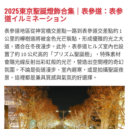
2025東京聖誕燈飾合集｜表參道：表参
道イルミネーション
表參道地區從神宮橋交差點一路到表參道交差點約 1
公里的欅樹道將被金色光芒裝點，形成優雅的光之大
道，適合在冬夜漫步。此外，表参道ヒルズ室內也設
置了約 10 公尺高的「プリズム聖誕樹」，特殊素材
會隨光線反射出彩虹般的光芒，營造出空間裡的奇幻
氛圍。不論是街道漫步、室內避寒，或是拍攝聖誕夜
景，這裡都是兼具質感與氣氛的好選擇。