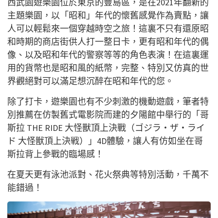
西武園遊樂園位於東京的豐島區，是在2021年翻新的
主題樂園，以「昭和」年代的懷舊感覺作為賣點，讓
人可以輕鬆來一個穿越時空之旅！這裏不只有還原昭
和時期的商店街供人打一整日卡，更有昭和年代的偶
像、以及昭和年代的警察等等的角色表演！在這裏運
用的貨幣也是昭和風的紙幣，完整、特別又仿真的世
界觀絕對可以滿足想沉醉在昭和年代的您。
除了打卡，遊樂園也有不少刺激的機動遊戲，筆者特
別推薦在仿製舊式電影院而建的夕陽館中舉行的「哥
斯拉 THE RIDE 大怪獸頂上決戰（ゴジラ・ザ・ライ
ド 大怪獣頂上決戦）」4D體驗，讓人有仿如坐在哥
斯拉背上參戰的臨場感！
在夏天更有泳池派對、花火祭典等特別活動，千萬不
能錯過！