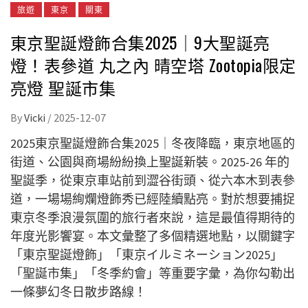
旅遊
東京
關東
東京聖誕燈飾合集2025｜9大聖誕亮
燈！表參道 丸之內 晴空塔 Zootopia限定
亮燈 聖誕市集
By
Vicki
/
2025-12-07
2025東京聖誕燈飾合集2025｜冬夜降臨，東京地區的
街道、公園與商場紛紛換上聖誕新裝。2025-26 年的
聖誕季，從東京車站前到澀谷街頭、從六本木到表參
道，一場場絢爛燈飾秀已經陸續點亮。對於想要捕捉
東京冬季浪漫氛圍的旅行者來說，這是最值得期待的
年度光影饗宴。本文彙整了多個精選地點，以關鍵字
「東京聖誕燈飾」「東京イルミネーション2025」
「聖誕市集」「冬季約會」等重要字彙，為你勾勒出
一條夢幻冬日散步路線！