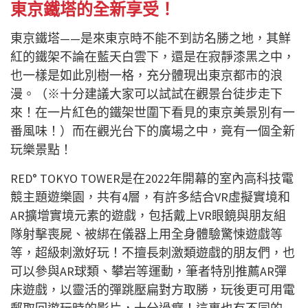
東京鐵塔的全新享受！
東京鐵塔——是來東京時不能不到訪名勝之地，其鮮
紅的鐵架不論在藍天白雲下，還是在寂靜漆黑之中，
也一樣是如此別樹一格，充分體現出東京都市的浪
漫。（※十分建議大家可以試試在觀景台徒步走下
來！在一片紅色的鐵架世圍下看見的東京美景別有一
番風味！）而在觀光台下的廣場之中，竟有一個全新
玩樂景點！
RED° TOKYO TOWER是在2022年開幕的室內高科技電
競主題遊樂園，共有4層，有許多結合VR虛擬實境和
AR擴增實境元素的遊戲，包括戴上VR眼鏡與朋友組
隊射擊喪屍、被綁在儀器上用全身體驗驚悚遊戲等
等，超級刺激好玩！不擅長刺激類遊戲的朋友們，也
可以參與AR球類、攀岩等運動，筆者特別推薦AR彈
床遊戲，以靈活的彈跳壓扁對方取勝，玩後更可用電