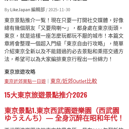
By
LikeJapan 編輯部
/
2025-11-30
東京景點推介一覧！現在只要一打開社交媒體，好像
總有幾個朋友「又要飛喇～」，都身處在東京街頭。
東京，就是這樣一座怎麼玩都玩不厭的城市！本篇文
章將會整理一個超入門級「東京自由行攻略」，簡單
介紹東京全新以及不能錯過的必去景點和乘搭交通方
法，希望可以為大家編排東京行程出一份綿力！
東京旅遊攻略
東京/近郊Outlet比較
東京近郊景點一日遊
｜
15大
東京旅遊景點推介2026
東京景點1.東京西武園遊樂園（西武園
ゆうえんち）— 全身沉醉在昭和年代！