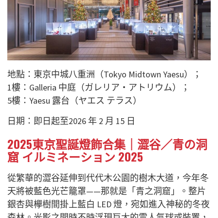
地點：東京中城八重洲（Tokyo Midtown Yaesu）；
1樓：Galleria 中庭（ガレリア・アトリウム）；
5樓：Yaesu 露台（ヤエス テラス）
日期：即日起至2026 年 2 月 15 日
2025東京聖誕燈飾合集｜澀谷／青の洞
窟 イルミネーション 2025
從繁華的澀谷延伸到代代木公園的樹木大道，今年冬
天將被藍色光芒籠罩——那就是「青之洞窟」。整片
銀杏與欅樹間掛上藍白 LED 燈，宛如進入神秘的冬夜
森林。光影之間時不時浮現巨大的雪人氣球或裝置，