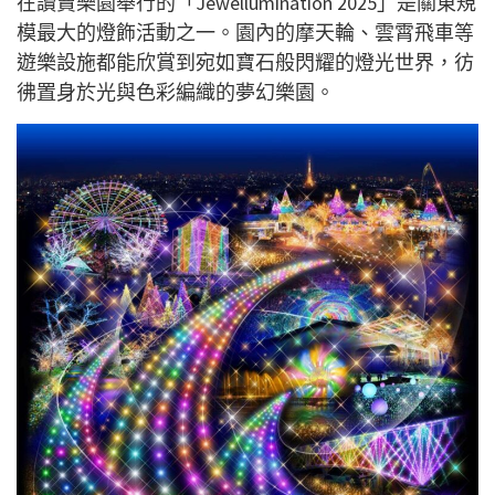
在讀賣樂園舉行的「Jewellumination 2025」是關東規
模最大的燈飾活動之一。園內的摩天輪、雲霄飛車等
遊樂設施都能欣賞到宛如寶石般閃耀的燈光世界，彷
彿置身於光與色彩編織的夢幻樂園。