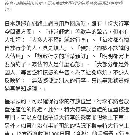
在官方網站貼出告示，要求攜帶大型行李的乘客必須預訂專用座
位。
日本媒體在網路上調查用戶回饋時，雖有「特大行李
空間很方便」、「非常舒適」等歡喜的聲音，但亦有
人批評：「太多人不預訂就放行李」、「每次都有擅
自放行李的人，真是煩人」、「預訂了卻被不認識的
人佔用」、「想放行李的話請預訂」、「明明都寫上
要預約了，霸佔的人是什麼心態」、「大部分都是外
國人」等困惑和憤怒的聲音。為了避免麻煩，不少人
反映道：「無法隨便動別人的行李，只能等乘務員經
過再通知處理。」
儘早預約，可以確保行李的存放位置，行李亦將會放
置在座位的附近。此外，特大行李放置處的位置接近
車門，可以方便攜帶特大行李的乘客順暢地上下車。
另外，如果在沒有事前預約的情況下攜帶特大行李上
車，JR方面將收取1000日圓（含稅）的手續費，行李