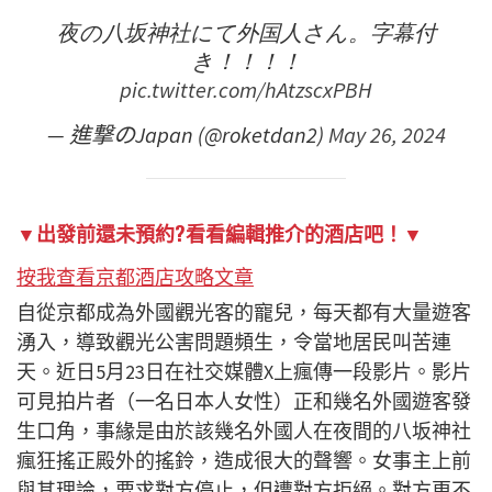
夜の八坂神社にて外国人さん。字幕付
き！！！！
pic.twitter.com/hAtzscxPBH
— 進撃のJapan (@roketdan2)
May 26, 2024
▼出發前還未預約?看看編輯推介的酒店吧！▼
按我查看京都酒店攻略文章
自從京都成為外國觀光客的寵兒，每天都有大量遊客
湧入，導致觀光公害問題頻生，令當地居民叫苦連
天。近日5月23日在社交媒體X上瘋傳一段影片。影片
可見拍片者（一名日本人女性）正和幾名外國遊客發
生口角，事緣是由於該幾名外國人在夜間的八坂神社
瘋狂搖正殿外的搖鈴，造成很大的聲響。女事主上前
與其理論，要求對方停止，但遭對方拒絕。對方更不