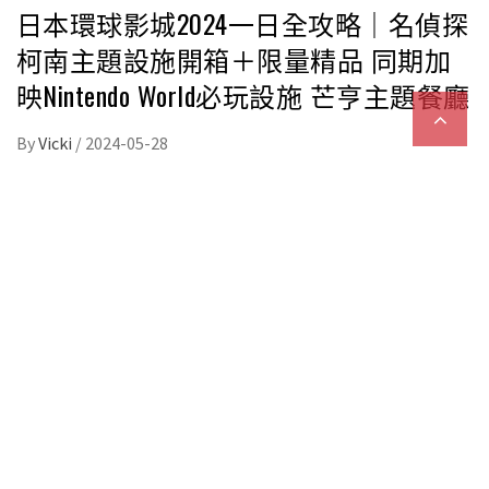
日本環球影城2024一日全攻略｜名偵探
柯南主題設施開箱＋限量精品 同期加
映Nintendo World必玩設施 芒亨主題餐廳
By
Vicki
/
2024-05-28
日本環球影城2024｜作為大阪旅遊必到的日本環球影
城，相信大家都不陌生。隨着近日愈來愈多新設施開
幕，實在令人眼花撩亂！今期就由編輯帶大家開箱在
4月全新開幕的名偵探柯南設施、Super Nintendo
World等多個園區，另外為大家介紹必玩亮點、門票
資訊、Fast Pass等，相信大家看過了一定會令行程更
豐富，出發吧！