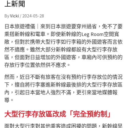
上新聞
By
Vicki
/
2024-05-28
日本旅遊禮儀｜來到日本旅遊要穿州過省，免不了要
乘搭新幹線和電車。即使新幹線的Leg Room空間寬
敞，但對於携帶大型行李如行李箱的外國遊客而言依
然不適應。雖然大部分新幹線都設有大型行李存放
區，但面對日益增加的外國遊客，車廂內可供預約的
存放行李位置依然供不應求。
然而，近日不斷有旅客在沒有預約行李存放位的情況
下，擅自將行李塞進新幹線最後排的大型行李存放區
內，引起日本當地人強烈不滿，更引來當地媒體報
導。
大型行李存放區改成「完全預約制」
面對大型行李對其他乘客造成困擾的問題，新幹線早