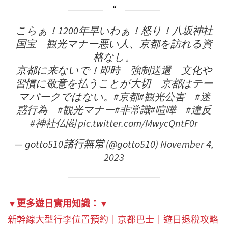
こらぁ！1200年早いわぁ！怒り！八坂神社
国宝 観光マナー悪い人、京都を訪れる資
格なし。
京都に来ないで！即時 強制送還 文化や
習慣に敬意を払うことが大切 京都はテー
マパークではない。
#京都
#観光公害
#迷
惑行為
#観光マナー
#非常識
#喧嘩
#違反
#神社仏閣
pic.twitter.com/MwycQntF0r
— gotto510諸行無常 (@gotto510)
November 4,
2023
▼更多遊日實用知識：▼
新幹線大型行李位置預約
｜
京都巴士
｜
遊日退稅攻略