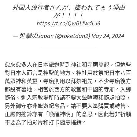
外国人旅行者さんが、嫌われてまう理由
が！！！！
https://t.co/QwBLfwdLJ6
— 進撃のJapan (@roketdan2)
May 24, 2024
愈來愈多人在日本旅遊時到神社和寺廟參觀，但這些
對日本人而言是神聖的地方。神社用於祭祀日本八百
萬眾神和英靈，寺廟則用以拜祭袓先，不少寺廟後方
都設有墓地，相當於西方的教堂和中國的寺廟。入鄉
隨俗。進入宗教場所時請不要大聲喧嘩和隨處拍照，
另外御守亦非旅遊紀念品，請不要大量購買或轉售。
正殿的搖鈴亦有「喚醒神明」的意思，因此若非祈願
不要為了拍影片和打卡隨意搖鈴。