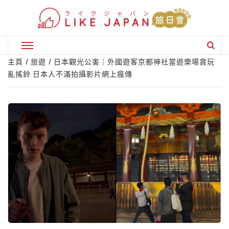
Skip
to
content
Primary
Menu
主頁
旅遊
日本觀光公害｜外國遊客京都神社當遊樂場貪玩
亂搖鈴 日本人不滿拍攝影片網上瘋傳