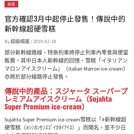
旅遊
官方確認3月中起停止發售！傳說中的
新幹線超硬雪糕
By
超級細菌
/
2019-02-18
部分新幹線路線、特急列車將停止列車內零食與便當
販賣。其中日本人新幹線的回憶，雪糕「イタリアン
マロンアイスクリーム」（Italian Marron ice-cream）
亦將於部分線路停止發售。
傳說中的產品：スジャータ スーパープ
レミアムアイスクリーム（Sujahta
Super Premium ice-cream）
Sujahta Super Premium ice-cream雪糕以「#新幹線超
硬雪糕（#ｼﾝｶﾝｾﾝｽｺﾞｲｶﾀｲｱｲｽ）」而聞名，是不少日