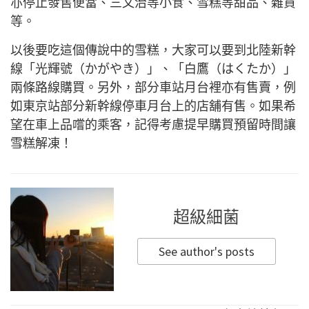
亦停止發售便當、三文治等小食、雪糕等甜品、雜貨
等。
以後要吃這個傳說中的雪糕，大家可以要到北陸新幹
線「光輝號（かがやき）」、「白鷹（はくたか）」
兩條路線購買。另外，部分車站月台裡亦有售賣，例
如東京站部分新幹線停車月台上的店舖有售。如果希
望在車上品嚐的乘客，記得考慮提早購買預留時間讓
雪糕解凍！
超級細菌
See author's posts