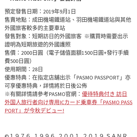
預定發售日期：2019年9月1日
售賣地點：成田機場鐵道站、羽田機場鐵道站與其他
外國旅客較多的主要車站
發售對象：短期訪日的外國旅客 ※購買時需要出示
證明為短期旅遊的外國護照
售價：2000日圓（電子儲值面額1500日圓+發行手續
費500日圓）
使用期間：28日
優惠特典：在指定店舖出示「PASMO PASSPORT」亦
可享優惠特典，詳情將於日後公佈
※有關詳情請參考PASMO官網：
優待特典付き 訪日
外国人旅行者向け専用ICカード乗車券「PASMO PASS
PORT」が今秋デビュー!
©１９７６, １９９６, ２００１, ２０１９ ＳＡＮＲ