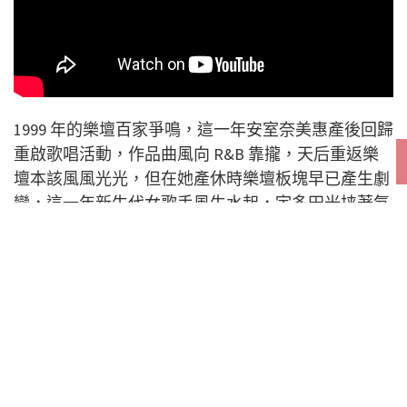
1999 年的樂壇百家爭鳴，這一年安室奈美惠產後回歸
重啟歌唱活動，作品曲風向 R&B 靠攏，天后重返樂
壇本該風風光光，但在她產休時樂壇板塊早已產生劇
變，這一年新生代女歌手風生水起，宇多田光挟著氣
勢推出首張專輯《First Love》，氣勢如虹的她一舉創
下768萬張的驚人銷量，創造無能人敵的傳說； 同時
間才出道一年的濱崎步在一年間以《A Song For
XX》、《LOVEppears》兩張銷售百萬專輯吸睛聚眾，
引領潮流時尚成為眾人話題，贏得「高中生女教主」
美名，自此穩坐天后寶座。