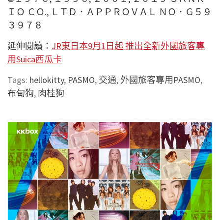
ＩＯ ＣＯ., ＬＴＤ．ＡＰＰＲＯＶＡＬ ＮＯ．Ｇ５９
３９７８
延伸閱讀：
JR東日本9月1日起 推出全新外國旅客專
用Suica西瓜卡
Tags:
hellokitty
,
PASMO
,
交通
,
外國旅客專用PASMO
,
布甸狗
,
肉桂狗