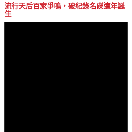
流行天后百家爭鳴，破紀錄名碟這年誕
生