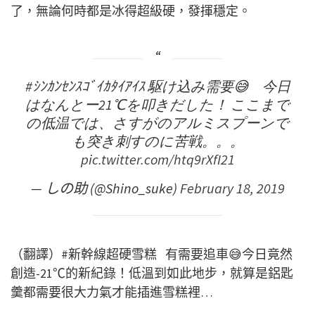
了，無論何時都是冰得超級硬，發揮穩定。
#ｼﾝｶﾝｾﾝｽｺﾞｲｶﾀｲｱｲｽ
駆け込み需要😅 今日
はなんとー21℃を叩きだした！ ここまで
の低温では、さすがのアルミスプーンで
も突き刺すのに苦戦。。。
pic.twitter.com/htq9rXfI21
— しの助 (@Shino_suke)
February 18, 2019
（翻譯）#新幹線超硬雪糕 有需要追車😅今日竟然
創造-21℃的新紀錄！低溫到如此地步，就算是鋁匙
羹都需要很大力氣才能插進雪糕裡…