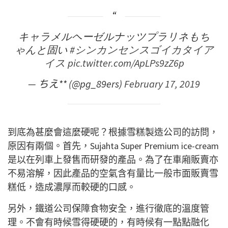
キャラメルヘーゼルナッツプラリネもち
ゃんと固い
#シンカンセンスゴイカタイア
イス
pic.twitter.com/ApLPs9zZ6p
— ちえ** (@pg_89ers)
February 17, 2019
到底為甚麼會這麼硬呢？根據雪糕製造公司的訪問，
原因有兩個。首先，Sujahta Super Premium ice-cream
是以在列車上發售而研發的產品。為了在車廂販賣亦
不易溶解，因此產品的空氣含有量比一般市面販賣雪
糕低，造成濃厚而較硬的口感。
另外，鐵道公司保障食物安全，進行徹底的溫度管
理。不會有時候雪得硬硬的，有時候有一點點融化