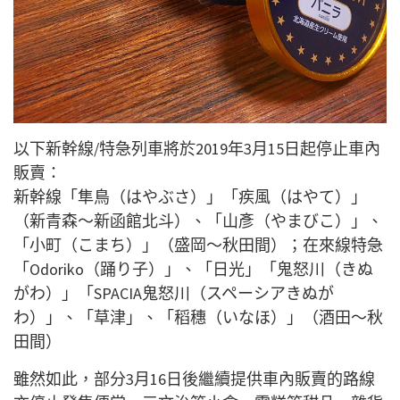
以下新幹線/特急列車將於2019年3月15日起停止車內
販賣：
新幹線「隼鳥（はやぶさ）」「疾風（はやて）」
（新青森～新函館北斗）、「山彥（やまびこ）」、
「小町（こまち）」（盛岡～秋田間）；在來線特急
「Odoriko（踊り子）」、「日光」「鬼怒川（きぬ
がわ）」「SPACIA鬼怒川（スペーシアきぬが
わ）」、「草津」、「稻穗（いなほ）」（酒田～秋
田間）
雖然如此，部分3月16日後繼續提供車內販賣的路線