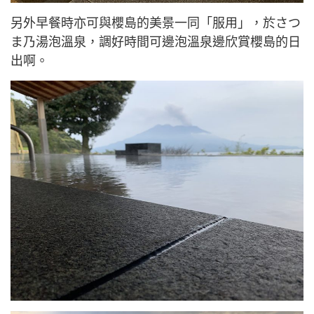
另外早餐時亦可與櫻島的美景一同「服用」，於さつ
ま乃湯泡溫泉，調好時間可邊泡溫泉邊欣賞櫻島的日
出啊。