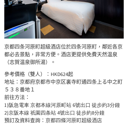
京都四条河原町超級酒店位於四条河原町，鄰近各京
都必去景點，非常方便。酒店更提供免費天然温泉
（志賀温泉御所湯）。
參考價格（雙人）：
HKD624
起
地址：京都府京都市中京区裏寺町通四条上る中之町
５３８番地１
前往方法：
1)阪急電車 京都本線河原町站 6號出口 徒步約3分鐘
2)京阪本線 祇園四条站 4號出口 徒步約8分鐘
預訂及資料查詢：
京都四條河原町超級酒店