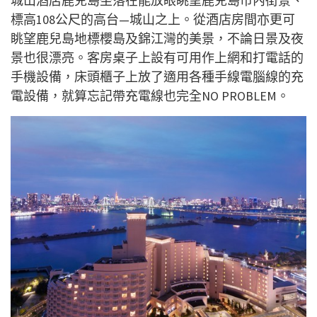
城山酒店鹿兒島坐落在能放眼眺望鹿兒島市內街景、
標高108公尺的高台—城山之上。從酒店房間亦更可
眺望鹿兒島地標櫻島及錦江灣的美景，不論日景及夜
景也很漂亮。客房桌子上設有可用作上網和打電話的
手機設備，床頭櫃子上放了適用各種手線電腦線的充
電設備，就算忘記帶充電線也完全NO PROBLEM。