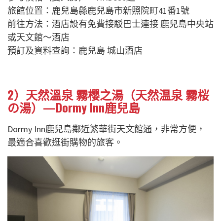
旅館位置：鹿兒島縣鹿兒島市新照院町41番1號
前往方法：酒店設有免費接駁巴士連接
鹿兒島中央站
或天文館～酒店
預訂及資料查詢：
鹿兒島 城山酒店
2）天然溫泉 霧櫻之湯（天然温泉 霧桜
の湯）—Dormy Inn鹿兒島
Dormy Inn鹿兒島鄰近繁華街天文館通，非常方便，
最適合喜歡逛街購物的旅客。