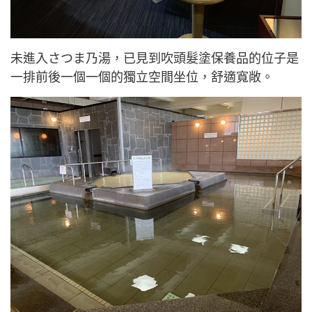
未進入さつま乃湯，已見到吹頭髮塗保養品的位子是
一排前後一個一個的獨立空間坐位，舒適寬敞。