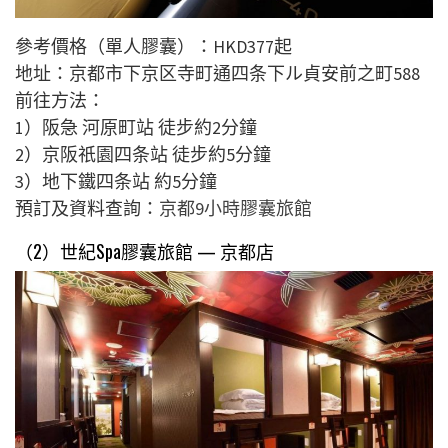
參考價格（單人膠囊）：
HKD377
起
地址：京都市下京区寺町通四条下ル貞安前之町588
前往方法：
1）阪急 河原町站 徒步約2分鐘
2）京阪祇園四条站 徒步約5分鐘
3）地下鐵四条站 約5分鐘
預訂及資料查詢：
京都
9
小時膠囊旅館
（2）
世紀
Spa
膠囊旅館 —
京都店