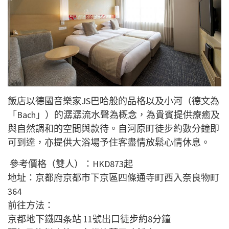
飯店以德國音樂家JS巴哈般的品格以及小河（德文為
「Bach」）的潺潺流水聲為概念，為貴賓提供療癒及
與自然調和的空間與款待。自河原町徒步約數分鐘即
可到達，亦提供大浴場予住客盡情放鬆心情休息。
參考價格（雙人）：
HKD873
起
地址：京都府京都市下京區四條通寺町西入奈良物町
364
前往方法：
京都地下鐵四
条
站 11號出口徒步約8分鐘