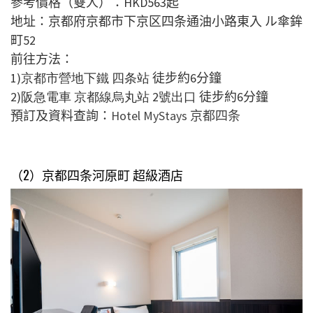
參考價格（雙人）：
HKD563
起
地址：京都府京都市下京区四条通油小路東入 ル傘鉾
町52
前往方法：
1)京都市營地下鐵 四条站
徒步約6分鐘
2)阪急電車 京都線烏丸站 2號出口
徒步約6分鐘
預訂及資料查詢：
Hotel MyStays
京都四条
（2）
京都四条河原町 超級酒店