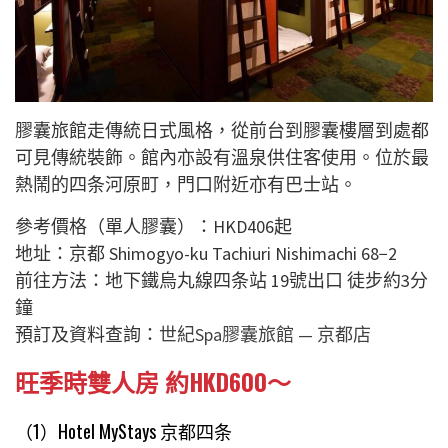
膠囊旅館走傳統日式風格，從前台到膠囊樓層到處都
可見傳統裝飾。館內亦設有溫泉供住客使用。位於最
熱鬧的四条河原町，門口附近亦有巴士站。
參考價格（單人膠囊）：
HKD406
起
地址：京都 Shimogyo-ku Tachiuri Nishimachi 68−2
前往方法：地下鐵烏丸線四条站 19號出口 徒步約3分
鐘
預訂及資料查詢：
世紀
Spa
膠囊旅館 —
京都店
旺季時雙人房 約HKD600～
（1）
Hotel MyStays
京都四
条