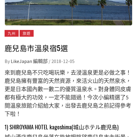
九州
旅遊
鹿兒島市溫泉宿5選
By
LikeJapan 編輯部
/
2018-12-05
來到鹿兒島不只吃喝玩樂，去浸溫泉更是必做之事！
鹿兒島擁有豐富的天然資源，來活火山的天然泉水，
更是日本國內數一數二的優質溫泉水。對身體同皮膚
都有極大的功效，一定不能錯過！今次小編精選了5
間溫泉旅館介紹給大家，出發去鹿兒島之前記得參考
下啦！
1) SHIROYAMA HOTEL kagoshima(城山ホテル鹿児島)