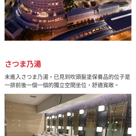
さつま乃湯
未進入さつま乃湯，已見到吹頭髮塗保養品的位子是
一排前後一個一個的獨立空間坐位，舒適寬敞。