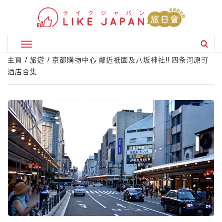
Skip
to
content
Primary
Menu
主頁
旅遊
京都購物中心 鄰近祇園及八坂神社!! 四条河原町
酒店合集