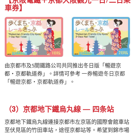
車券】
由京都市及5間鐵路公司共同推出冬日版「暢遊京
都・京都軌道券」。詳情可參考
一券暢遊冬日京都
「暢遊京都・京都軌道券」
。
（3）京都地下鐵烏丸線 — 四条站
京都地下鐵烏丸線連接京都市左京區的國際會館車站
至伏見區的竹田車站，途徑京都站等。希望到錦市場