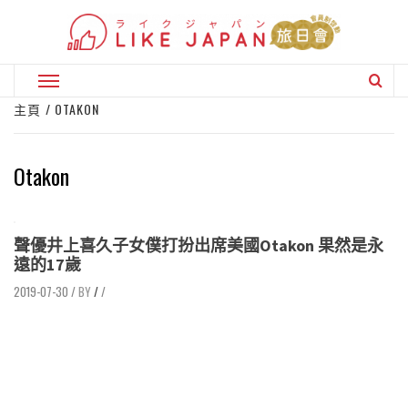
Skip
to
content
Primary
Menu
主頁
OTAKON
Otakon
聲優井上喜久子女僕打扮出席美國Otakon 果然是永
遠的17歲
2019-07-30
/
/
/