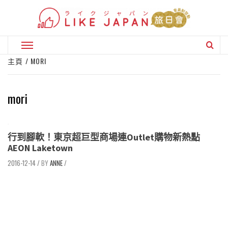
Skip
to
content
Primary
Menu
主頁
MORI
mori
行到腳軟！東京超巨型商場連Outlet購物新熱點
AEON Laketown
2016-12-14
/
ANNE
/