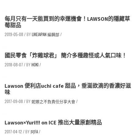
每月只有一天能買到的幸運機會！LAWSON的隱藏草
莓甜品
2019-05-08
/
LIKEJAPAN 編輯部
/
國民零食「炸雞球君」 簡介多種趣怪或人氣口味！
2018-08-07
/
HOKI
/
Lawson 便利店uchi cafe 甜品，垂涎欲滴的香濃好滋
味
2017-09-08
/
妮娜之不負責任分享大會
/
Lawson×Yuri!!! on ICE 推出大量原創精品
2017-04-12
/
阿FA
/