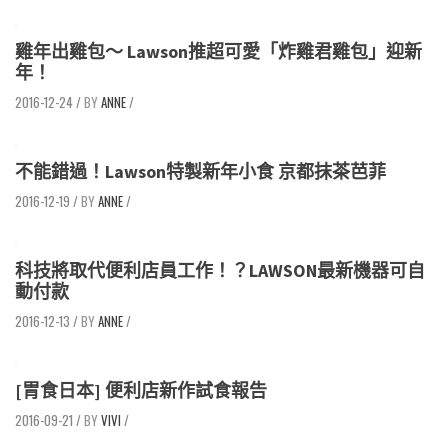
雞年出雞包～ Lawson推超可愛「炸雞君雞包」迎新
年！
2016-12-24
/
ANNE
/
不能錯過！Lawson特製新年小食 京都抹茶芭菲
2016-12-19
/
ANNE
/
科技將取代便利店員工作！？LAWSON最新機器可自
動付款
2016-12-13
/
ANNE
/
[胃食日本] 便利店新作試食報告
2016-09-21
/
VIVI
/