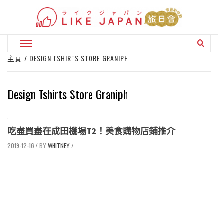
Skip
to
content
Primary
Menu
主頁
DESIGN TSHIRTS STORE GRANIPH
Design Tshirts Store Graniph
吃盡買盡在成田機場T2！美食購物店鋪推介
2019-12-16
/
WHITNEY
/