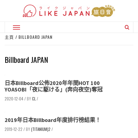
Skip
to
content
Primary
Menu
主頁
BILLBOARD JAPAN
Billboard JAPAN
日本Billboard公佈2020年年間HOT 100
YOASOBI「夜に駆ける」(奔向夜空)奪冠
2020-12-04
/
CL
/
2019年日本Billboard年度排行榜結果！
2019-12-22
/
(TITANIUM)2
/