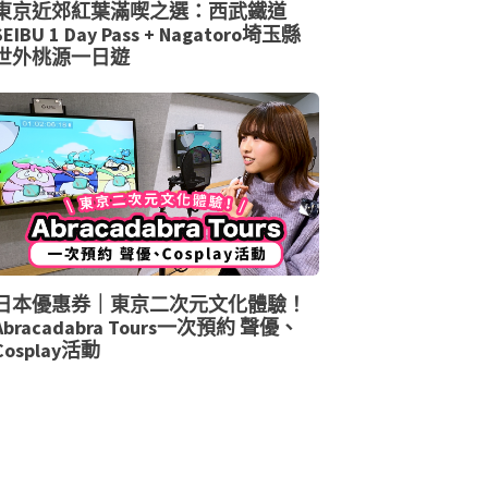
東京近郊紅葉滿喫之選：西武鐵道
SEIBU 1 Day Pass + Nagatoro埼玉縣
世外桃源一日遊
日本優惠券｜東京二次元文化體驗！
Abracadabra Tours一次預約 聲優、
Cosplay活動