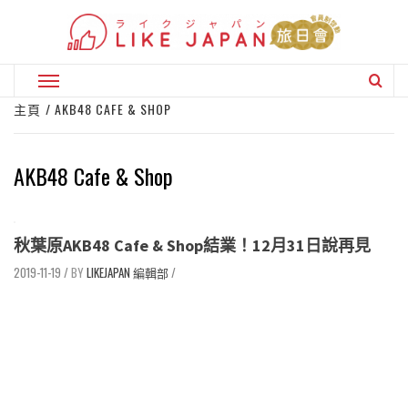
Skip
to
content
Primary
Menu
主頁
AKB48 CAFE & SHOP
AKB48 Cafe & Shop
秋葉原AKB48 Cafe & Shop結業！12月31日說再見
2019-11-19
/
LIKEJAPAN 編輯部
/