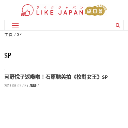
Skip
to
content
Primary
Menu
主頁
SP
SP
河野悅子返嚟啦！石原聰美拍《校對女王》SP
2017-06-02
/
ANNE
/