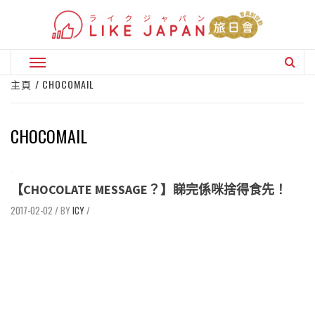
Skip
to
content
Primary
Menu
主頁
CHOCOMAIL
CHOCOMAIL
【CHOCOLATE MESSAGE？】睇完係咪捨得食先！
2017-02-02
/
ICY
/