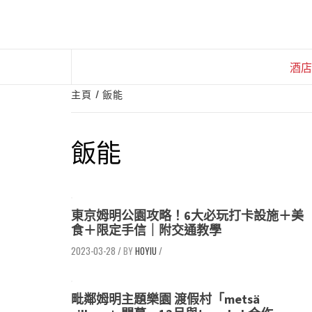
Skip
to
content
酒店
主頁
飯能
飯能
東京姆明公園攻略！6大必玩打卡設施＋美
食＋限定手信｜附交通教學
2023-03-28
/
HOYIU
/
毗鄰姆明主題樂園 渡假村「metsä