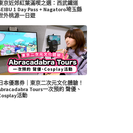
東京近郊紅葉滿喫之選：西武鐵道
SEIBU 1 Day Pass + Nagatoro埼玉縣
世外桃源一日遊
日本優惠券｜東京二次元文化體驗！
Abracadabra Tours一次預約 聲優、
Cosplay活動