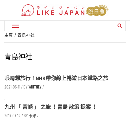
Skip
to
content
Primary
Menu
主頁
青島神社
青島神社
眼睛想旅行！NHK帶你線上𣈱遊日本鐵路之旅
2021-06-11
/
WHITNEY
/
九州 「 宮崎 」 之旅 ！青島 散策 提案 ！
2017-07-12
/
卡米
/