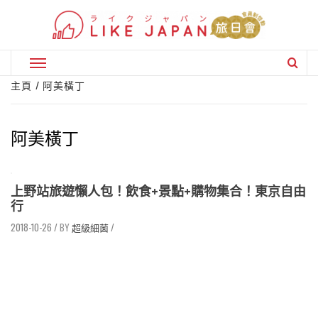
Skip
to
content
Primary
Menu
主頁
阿美橫丁
阿美橫丁
上野站旅遊懶人包！飲食+景點+購物集合！東京自由
行
2018-10-26
/
超級細菌
/