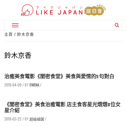
Skip
to
content
Primary
Menu
主頁
鈴木京香
鈴木京香
治癒美食電影《閨密食堂》美食與愛情的5句對白
2019-04-09
/
OWENA
/
《閨密食堂》美食治癒電影 店主食客星光熠熠8位女
星介紹
2019-03-22
/
超級細菌
/