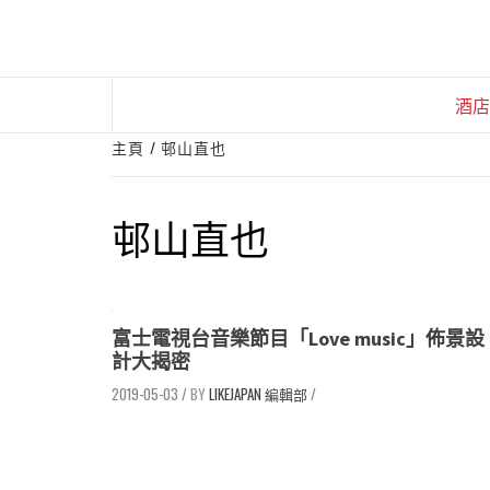
Skip
to
content
酒店
主頁
邨山直也
邨山直也
富士電視台音樂節目「Love music」佈景設
計大揭密
2019-05-03
/
LIKEJAPAN 編輯部
/