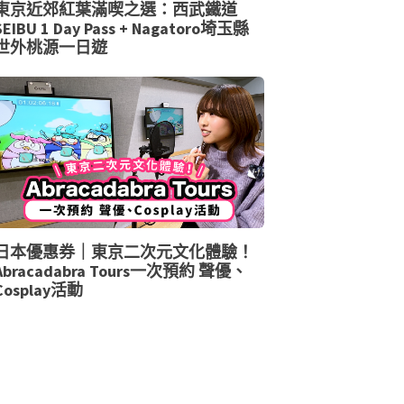
東京近郊紅葉滿喫之選：西武鐵道
SEIBU 1 Day Pass + Nagatoro埼玉縣
世外桃源一日遊
日本優惠券｜東京二次元文化體驗！
Abracadabra Tours一次預約 聲優、
Cosplay活動