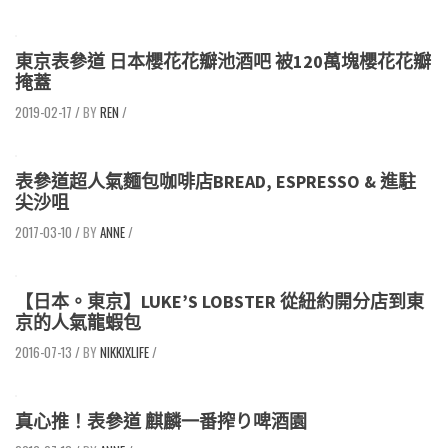
東京表參道 日本櫻花花瓣池酒吧 被120萬塊櫻花花瓣
掩蓋
2019-02-17
/
REN
/
表參道超人氣麵包咖啡店BREAD, ESPRESSO & 進駐
尖沙咀
2017-03-10
/
ANNE
/
【日本。東京】LUKE’S LOBSTER 從紐約開分店到東
京的人氣龍蝦包
2016-07-13
/
NIKKIXLIFE
/
真心推！表參道 麒麟一番搾り啤酒園