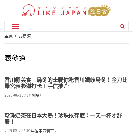
Skip
to
content
Primary
Menu
主頁
表參道
表參道
香川縣美食｜烏冬的士載你吃香川讚岐烏冬！金刀比
羅宮表參道打卡＋手信推介
2023-06-23
/
MIKA
/
珍珠奶茶在日本大熱！珍珠依存症：一天一杯才舒
服！
2019-03-29
/
牛油果四葉草
/