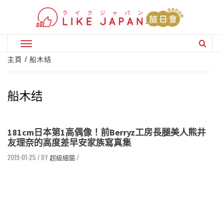
Skip
to
content
Primary
Menu
主頁
船木结
船木结
181cm日本第1高偶像！前Berryz工房長腿美人熊井
友理奈的高度差早安家族寫真集
2019-01-25
/
超級細菌
/