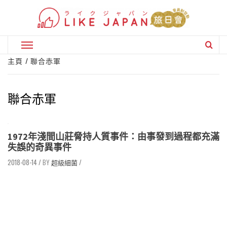
Skip
to
content
Primary
Menu
主頁
聯合赤軍
聯合赤軍
1972年淺間山莊脅持人質事件：由事發到過程都充滿
失誤的奇異事件
2018-08-14
/
超級細菌
/