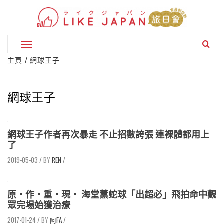
Skip
to
content
Primary
Menu
主頁
網球王子
網球王子
網球王子作者再次暴走 不止招數誇張 連裸體都用上
了
2019-05-03
/
REN
/
原‧作‧重‧現‧ 海堂薰蛇球「出超必」飛拍命中觀
眾完場始獲治療
2017-01-24
/
阿FA
/