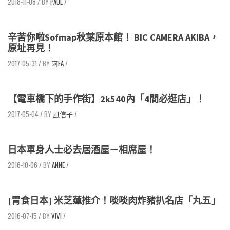
2018-11-08
/
PAUL
/
辛苦你啦Sofmap秋葉原本館！ BIC CAMERA AKIBA，
原址再見！
2017-05-31
/
阿FA
/
【電車橋下的手作街】2k540內「4間必逛店」！
2017-05-04
/
風信子
/
日本單身人士必去居酒屋－相席屋！
2016-10-06
/
ANNE
/
[胃食日本] 米芝蓮推介！啖啖肉炸豬扒名店「丸五」
2016-07-15
/
VIVI
/