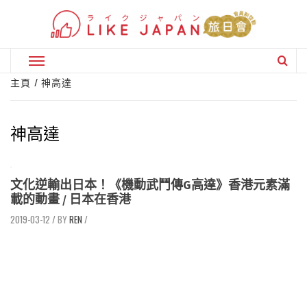
Skip
to
content
Primary
Menu
主頁
神高達
神高達
文化逆輸出日本！《機動武鬥傳G高達》香港元素滿
載的動畫 / 日本在香港
2019-03-12
/
REN
/