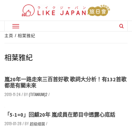
Skip
to
content
Primary
Menu
主頁
相葉雅紀
相葉雅紀
嵐20年一路走來三百首好歌 歌詞大分析！有132首歌
都是有關未來
2019-11-24
/
(TITANIUM)2
/
「5-1=0」回顧20年 嵐成員在節目中透露心底話
2019-01-28
/
超級細菌
/