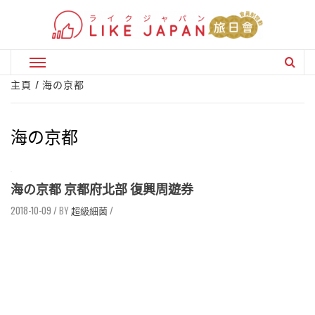
Skip
to
content
Primary
Menu
主頁
海の京都
海の京都
海の京都 京都府北部 復興周遊券
2018-10-09
/
超級細菌
/